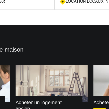
30)
LOCATION LOCAUX IN
ne maison
Acheter un logement
Achete
ancien