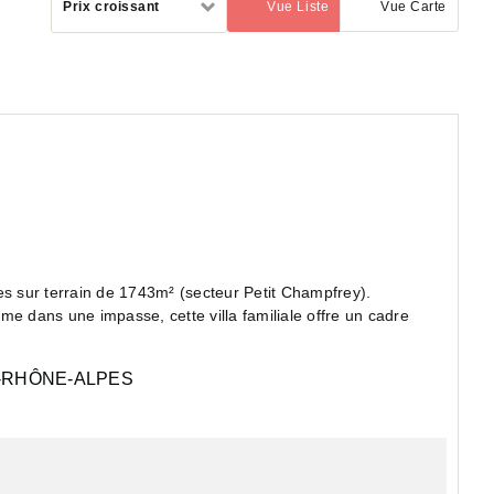
Prix croissant
Vue Liste
Vue Carte
(activé)
par
Maison familiale avec piscine d'environ 157m² habitables sur terrain de 1743m² (secteur Petit Champfrey).
me dans une impasse, cette villa familiale offre un cadre
RHÔNE-ALPES