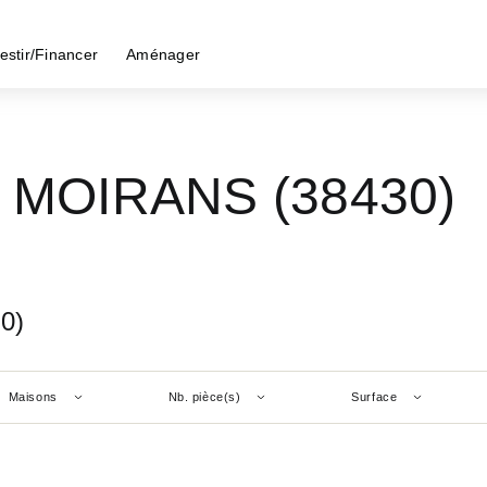
estir/Financer
Aménager
 - MOIRANS (38430)
0)
Maisons
Nb. pièce(s)
Surface