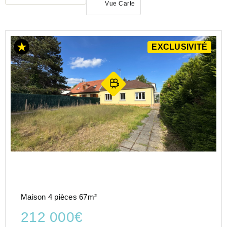
Vue Carte
EXCLUSIVITÉ
ACHAT
MAISON
HAUTS-
DE-
FRANCE
OISE
(60)
COMPIEGNE
(60200)
Maison 4 pièces 67m²
212 000€