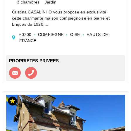
3 chambres
Jardin
Cristina CASALINHO vous propose en exclusivité,
cette charmante maison compiégnoise en pierre et
briques de 1920,
idéalement située à deux pas du centre-ville de
60200
COMPIEGNE
OISE
HAUTS-DE-
Compiègne, dans le très recherché Quartier des
FRANCE
Sablons.
Laissez-vous séduire par son m...
PROPRIETES PRIVEES
Contacter l'agence
Appeler l’agence