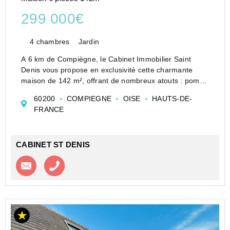
299 000€
4 chambres
Jardin
A 6 km de Compiègne, le Cabinet Immobilier Saint
Denis vous propose en exclusivité cette charmante
maison de 142 m², offrant de nombreux atouts : pompe
à chaleur, DPE classé C, vivable de plain-pied, 4
60200
COMPIEGNE
OISE
HAUTS-DE-
chambres et sous-sol total.
FRANCE
Au rez-de-chaussée, vous dé...
CABINET ST DENIS
Contacter l'agence
Appeler l’agence