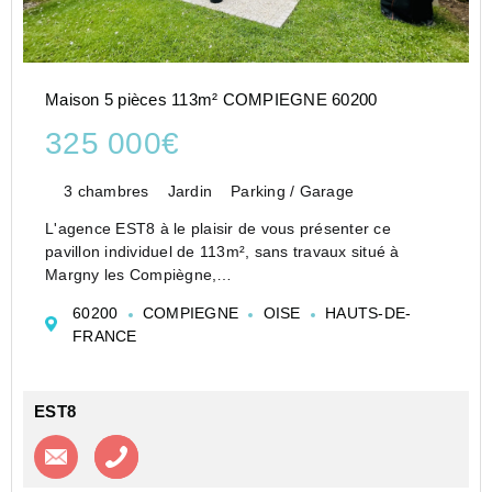
Maison 5 pièces 113m² COMPIEGNE 60200
325 000€
3 chambres
Jardin
Parking / Garage
L'agence EST8 à le plaisir de vous présenter ce
pavillon individuel de 113m², sans travaux situé à
Margny les Compiègne,
A proximité directe des écoles, commerces et de la
60200
COMPIEGNE
OISE
HAUTS-DE-
gare, niché en retrait d'une rue peu passante, il
FRANCE
bénéficie d'un envir...
EST8
Contacter l'agence
Appeler l’agence