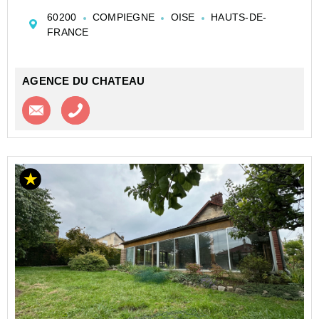
entretenu, offrant :
60200
COMPIEGNE
OISE
HAUTS-DE-
Au rez-de-chaussée : une entrée avec placard, un
FRANCE
grand séjour double avec cheminée de 44m2, une
cuisi...
AGENCE DU CHATEAU
Contacter l'agence
Appeler l’agence