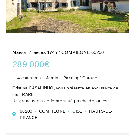
Maison 7 pièces 174m² COMPIEGNE 60200
289 000€
4 chambres
Jardin
Parking / Garage
Cristina CASALINHO, vous présente en exclusivité ce
bien RARE :
Un grand corps de ferme situé proche de toutes
commodités.
60200
COMPIEGNE
OISE
HAUTS-DE-
A seulement 17 min de Compiègne.
FRANCE
Cette longère datant de 1894 est remplie de charme
est surtout,
vivable de PLAIN PIED, i...