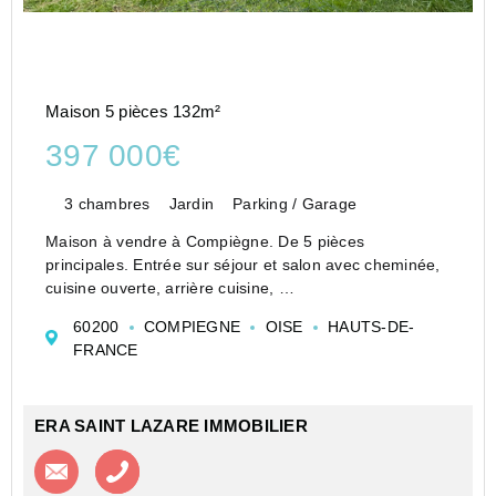
Maison 5 pièces 132m²
397 000€
3 chambres
Jardin
Parking / Garage
Maison à vendre à Compiègne. De 5 pièces
principales. Entrée sur séjour et salon avec cheminée,
cuisine ouverte, arrière cuisine,
salle d'eau, WC. A l'étage pallier distribuant 3 belles
60200
COMPIEGNE
OISE
HAUTS-DE-
chambres, grande salle de bains avec WC.
FRANCE
Dépendances et ...
ERA SAINT LAZARE IMMOBILIER
Contacter l'agence
Appeler l’agence