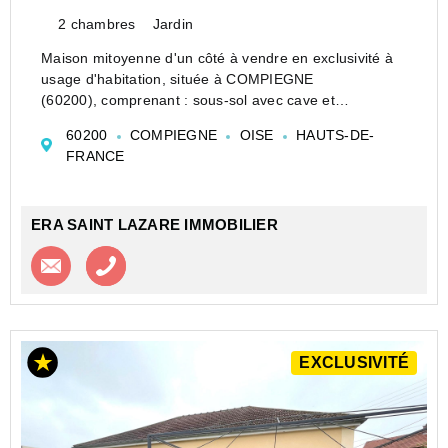
2 chambres
Jardin
Maison mitoyenne d'un côté à vendre en exclusivité à
usage d'habitation, située à COMPIEGNE
(60200), comprenant : sous-sol avec cave et
chaufferie. Au rez-de-chaussée : entrée avec placard,
60200
COMPIEGNE
OISE
HAUTS-DE-
water-closets, dégagement, salle d'eau avec double
FRANCE
a...
ERA SAINT LAZARE IMMOBILIER
Contacter l'agence
Appeler l’agence
EXCLUSIVITÉ