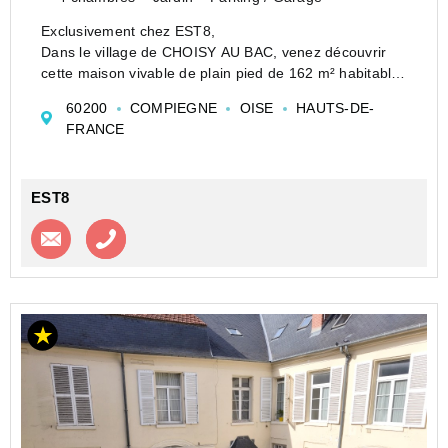
Exclusivement chez EST8,
Dans le village de CHOISY AU BAC, venez découvrir
cette maison vivable de plain pied de 162 m² habitables
située à moins de 10 minutes du centre de Compiègne.
60200
COMPIEGNE
OISE
HAUTS-DE-
Elle se compose d'une entrée, une chambre, un
FRANCE
dégagement, une sal...
EST8
Contacter l'agence
Appeler l’agence