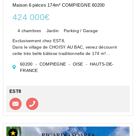
Maison 6 pièces 174m² COMPIEGNE 60200
424 000€
4 chambres
Jardin
Parking / Garage
Exclusivement chez EST8,
Dans le village de CHOISY AU BAC, venez découvrir
cette très belle bâtisse traditionnelle de 174 m²
habitables + un grenier de 27 m² à aménager
60200
COMPIEGNE
OISE
HAUTS-DE-
Vous serez séduits par les matériaux de cette
FRANCE
construction, à deux pas des commerces ...
EST8
Contacter l'agence
Appeler l’agence