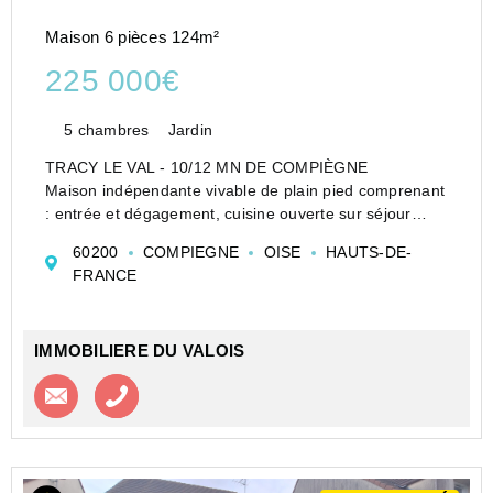
Maison 6 pièces 124m²
225 000€
5 chambres
Jardin
TRACY LE VAL - 10/12 MN DE COMPIÈGNE
Maison indépendante vivable de plain pied comprenant
: entrée et dégagement, cuisine ouverte sur séjour
double, deux chambres dont une avec salle de douche
60200
COMPIEGNE
OISE
HAUTS-DE-
privative et un Wc indépendant. Étage : palier, 3
FRANCE
chambres et un...
IMMOBILIERE DU VALOIS
Contacter l'agence
Appeler l’agence