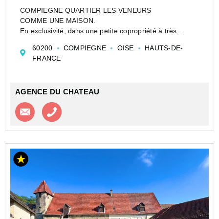
COMPIEGNE QUARTIER LES VENEURS
COMME UNE MAISON.
En exclusivité, dans une petite copropriété à très
faibles charges, Appartement de type 5 en duplex au
60200
COMPIEGNE
OISE
HAUTS-DE-
1er étage sans ascenseur, surface habitable 90.12 m2
FRANCE
(103.55 m2 au sol) comprenant : une entrée, un ...
AGENCE DU CHATEAU
Contacter l'agence
Appeler l’agence