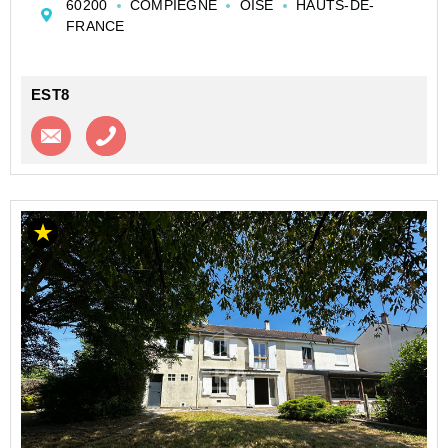
60200
COMPIEGNE
OISE
HAUTS-DE-
offre au rez de chaussée:
FRANCE
Une pièce de vie tra...
EST8
Contacter l'agence
Appeler l’agence