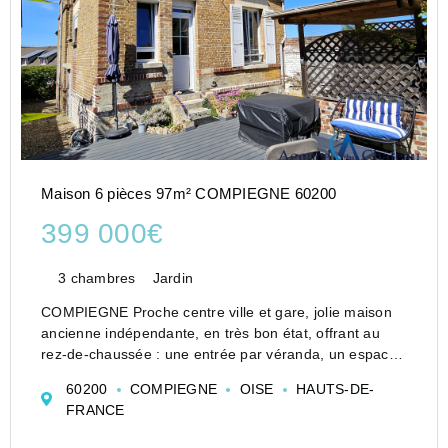
Maison 6 pièces 97m² COMPIEGNE 60200
399 000€
3 chambres
Jardin
COMPIEGNE Proche centre ville et gare, jolie maison
ancienne indépendante, en très bon état, offrant au
rez-de-chaussée : une entrée par véranda, un espace
bureau, un séjour double avec cheminées, une cuisine
60200
COMPIEGNE
OISE
HAUTS-DE-
équipée donnant sur la terrasse, un dégagement, un ...
FRANCE