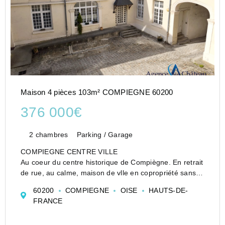
Maison 4 pièces 103m² COMPIEGNE 60200
376 000€
2 chambres
Parking / Garage
COMPIEGNE CENTRE VILLE
Au coeur du centre historique de Compiègne. En retrait
de rue, au calme, maison de vlle en copropriété sans
jardin avec prestations soignées, sur 3 niveaux,
60200
COMPIEGNE
OISE
HAUTS-DE-
comprenant :
FRANCE
au rez-de-chaussée : une entrée avec placards,
au 1er é...