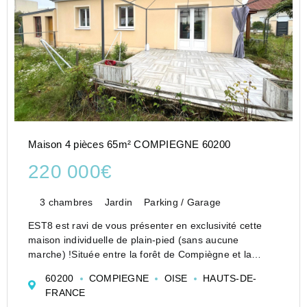
Maison 4 pièces 65m² COMPIEGNE 60200
220 000€
3 chambres
Jardin
Parking / Garage
EST8 est ravi de vous présenter en exclusivité cette
maison individuelle de plain-pied (sans aucune
marche) !Située entre la forêt de Compiègne et la
Polyclinique Saint Côme, elle est une véritable perle
60200
COMPIEGNE
OISE
HAUTS-DE-
rare.
FRANCE
Proche du bus gratuit, des écoles et du lycée,...