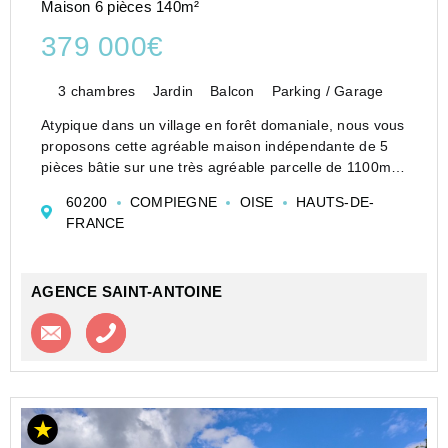
Maison 6 pièces 140m²
379 000€
3 chambres
Jardin
Balcon
Parking / Garage
Atypique dans un village en forêt domaniale, nous vous
proposons cette agréable maison indépendante de 5
pièces bâtie sur une très agréable parcelle de 1100m²;
construite en moellons et pierres, couverte en tuiles
60200
COMPIEGNE
OISE
HAUTS-DE-
plates, le respect du site emblématique du vil...
FRANCE
AGENCE SAINT-ANTOINE
Contacter l'agence
Appeler l’agence