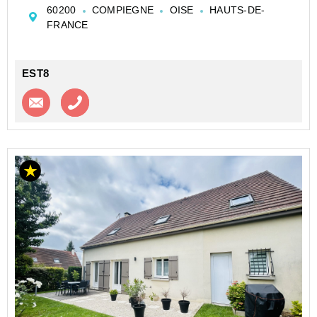
commerces.
60200
COMPIEGNE
OISE
HAUTS-DE-
Elle se compose d'une entrée, un WC indépendant, un
FRANCE
séjour salon avec un insert bois, une cui...
EST8
Contacter l'agence
Appeler l’agence