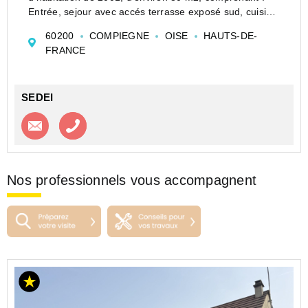
Entrée, sejour avec accés terrasse exposé sud, cuisine
indépendante, meublée, équipée, wc, accés garage 1
60200
COMPIEGNE
OISE
HAUTS-DE-
VL, à l'étage 3 belles chambres, salle d...
FRANCE
SEDEI
Contacter l'agence
Appeler l’agence
Nos professionnels vous accompagnent