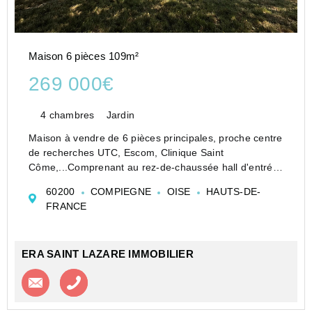
Maison 6 pièces 109m²
269 000€
4 chambres
Jardin
Maison à vendre de 6 pièces principales, proche centre
de recherches UTC, Escom, Clinique Saint
Côme,...Comprenant au rez-de-chaussée hall d'entrée,
WC, séjour traversant et donnant sur jardin, cuisine
60200
COMPIEGNE
OISE
HAUTS-DE-
aménagée, garage grand gabarit avec espace
FRANCE
buanderie...
ERA SAINT LAZARE IMMOBILIER
Contacter l'agence
Appeler l’agence