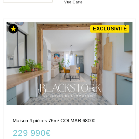
Vue Carte
EXCLUSIVITÉ
ACHAT
MAISON
GRAND-
EST
HAUT-
RHIN
(68)
COLMAR
(68000)
Maison 4 pièces 76m² COLMAR 68000
229 990€