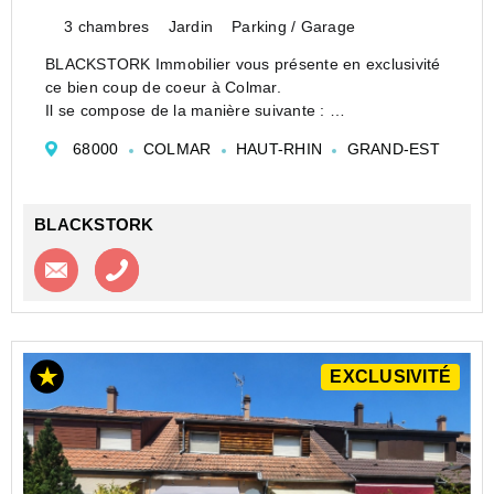
3 chambres
Jardin
Parking / Garage
BLACKSTORK Immobilier vous présente en exclusivité
ce bien coup de coeur à Colmar.
Il se compose de la manière suivante :
Rez-de-chaussée :
68000
COLMAR
HAUT-RHIN
GRAND-EST
Une entrée
Une pièce à vivre avec salon, salle à manger et cuisine
équipée ouverte.
BLACKSTORK
Un WC indépendant<...
Contacter l'agence
Appeler l’agence
EXCLUSIVITÉ