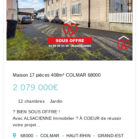
Maison 17 pièces 408m² COLMAR 68000
2 079 000€
12 chambres
Jardin
? BIEN SOUS OFFRE !
Avec ALSACIENNE Immobilier ? À COEUR de réussir
votre projet
Ce bien a trouvé son futur propriétaire grâce à notre
68000
COLMAR
HAUT-RHIN
GRAND-EST
diffusion massive, notre présence locale et notre