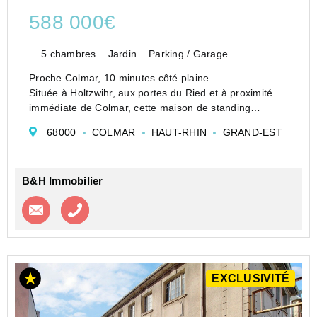
588 000€
5 chambres
Jardin
Parking / Garage
Proche Colmar, 10 minutes côté plaine.
Située à Holtzwihr, aux portes du Ried et à proximité
immédiate de Colmar, cette maison de standing
développe 185 m² habitables (233 m² au sol) sur un
68000
COLMAR
HAUT-RHIN
GRAND-EST
terrain paysager de 9,60 ares, dans un environnement
résidentiel pr...
B&H Immobilier
Contacter l'agence
Appeler l’agence
EXCLUSIVITÉ