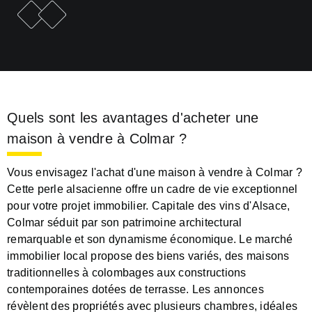
e
F
i
c
h
e
p
r
é
c
é
d
e
n
t
F
i
c
h
e
s
u
i
v
a
n
t
e
Quels sont les avantages d'acheter une
maison à vendre à Colmar ?
Vous envisagez l'achat d'une maison à vendre à Colmar ?
Cette perle alsacienne offre un cadre de vie exceptionnel
pour votre projet immobilier. Capitale des vins d'Alsace,
Colmar séduit par son patrimoine architectural
remarquable et son dynamisme économique. Le marché
immobilier local propose des biens variés, des maisons
traditionnelles à colombages aux constructions
contemporaines dotées de terrasse. Les annonces
révèlent des propriétés avec plusieurs chambres, idéales