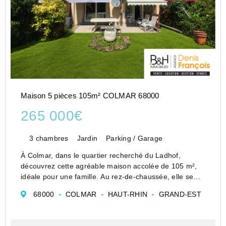
Maison 5 pièces 105m² COLMAR 68000
265 000€
3 chambres
Jardin
Parking / Garage
À Colmar, dans le quartier recherché du Ladhof,
découvrez cette agréable maison accolée de 105 m²,
idéale pour une famille. Au rez-de-chaussée, elle se
compose d'une entrée, d'une cuisine équipée, d'un
68000
COLMAR
HAUT-RHIN
GRAND-EST
salon et d'une salle à manger lumineu...