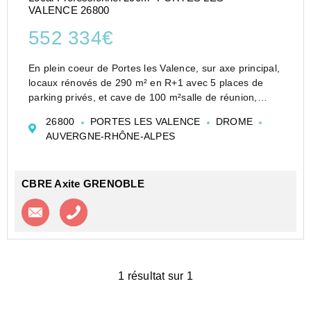
VALENCE 26800
552 334€
En plein coeur de Portes les Valence, sur axe principal,
locaux rénovés de 290 m² en R+1 avec 5 places de
parking privés, et cave de 100 m²salle de réunion,
grand open space bureau, cuisine aménagée et acceuil
26800
PORTES LES VALENCE
DROME
AUVERGNE-RHÔNE-ALPES
CBRE Axite GRENOBLE
Contacter l'agence
Appeler l’agence
1 résultat sur 1