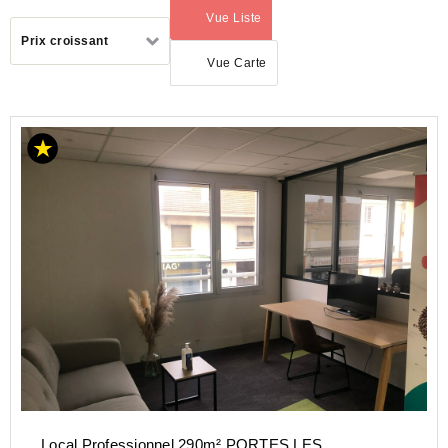
Vue Liste
(activé)
Trier
Prix croissant
par
Vue Carte
ACHAT
BUREAU
AUVERGNE-
RHÔNE-
ALPES
DROME
(26)
PORTES
LES
VALENCE
(26800)
Local Professionnel 290m² PORTES LES