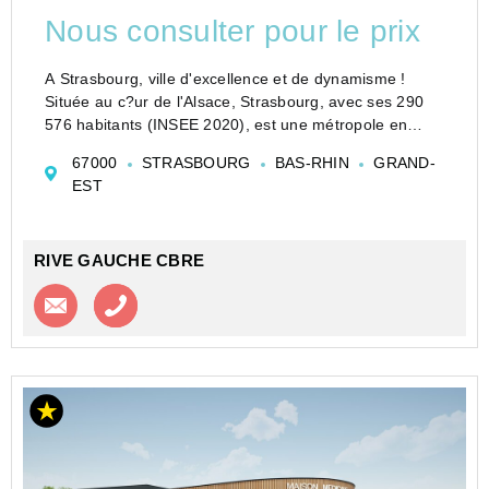
Nous consulter pour le prix
A Strasbourg, ville d'excellence et de dynamisme !
Située au c?ur de l'Alsace, Strasbourg, avec ses 290
576 habitants (INSEE 2020), est une métropole en
pleine croissance, reconnue pour son rayonnement
67000
STRASBOURG
BAS-RHIN
GRAND-
international, son université de renom et son éc...
EST
RIVE GAUCHE CBRE
Contacter l'agence
Appeler l’agence