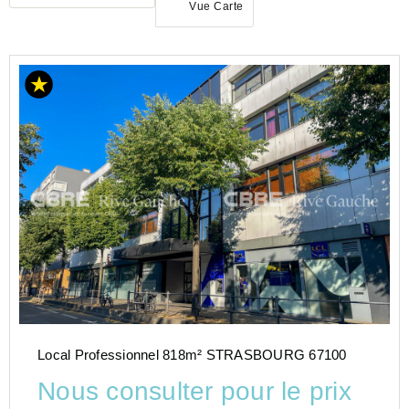
Vue Carte
ACHAT
BUREAU
GRAND-
EST
BAS-
RHIN
(67)
Local Professionnel 818m² STRASBOURG 67100
Nous consulter pour le prix