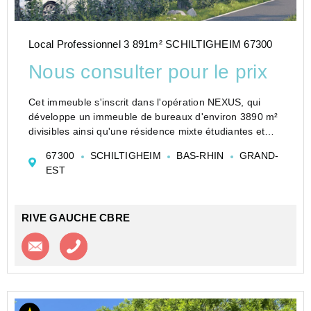
Local Professionnel 3 891m² SCHILTIGHEIM 67300
Nous consulter pour le prix
Cet immeuble s'inscrit dans l'opération NEXUS, qui
développe un immeuble de bureaux d'environ 3890 m²
divisibles ainsi qu'une résidence mixte étudiantes et
jeunes actifs.Un large parking complètera ce projet. Au
67300
SCHILTIGHEIM
BAS-RHIN
GRAND-
sein de l'immeuble de p...
EST
RIVE GAUCHE CBRE
Contacter l'agence
Appeler l’agence