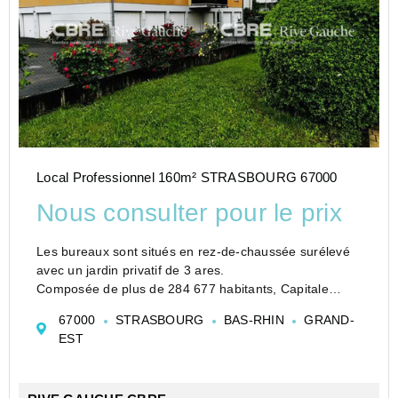
Local Professionnel 160m² STRASBOURG 67000
Nous consulter pour le prix
Les bureaux sont situés en rez-de-chaussée surélevé
avec un jardin privatif de 3 ares.
Composée de plus de 284 677 habitants, Capitale
européenne et capitale de l'Alsace, Strasbourg est
67000
STRASBOURG
BAS-RHIN
GRAND-
reconnaissable par son patrimoine architectural
EST
exceptionnel cla...