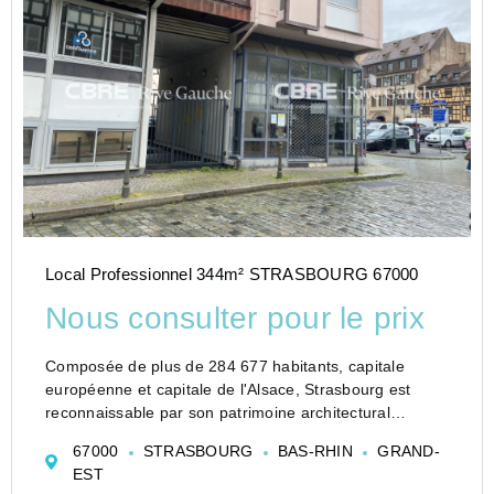
Local Professionnel 344m² STRASBOURG 67000
Nous consulter pour le prix
Composée de plus de 284 677 habitants, capitale
européenne et capitale de l'Alsace, Strasbourg est
reconnaissable par son patrimoine architectural
exceptionnel classé à l'UNESCO, mais également par
67000
STRASBOURG
BAS-RHIN
GRAND-
les nombreuses institutions européennes et
EST
représent...