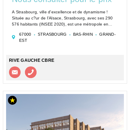
A Strasbourg, ville d'excellence et de dynamisme !
Située au c?ur de l'Alsace, Strasbourg, avec ses 290
576 habitants (INSEE 2020), est une métropole en
pleine croissance, reconnue pour son rayonnement
67000
STRASBOURG
BAS-RHIN
GRAND-
international, son université de renom et son éc...
EST
RIVE GAUCHE CBRE
Contacter l'agence
Appeler l’agence