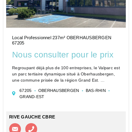
Local Professionnel 237m² OBERHAUSBERGEN
67205
Nous consulter pour le prix
Regroupant déjà plus de 100 entreprises, le Valparc est
un parc tertiaire dynamique situé à Oberhausbergen,
une commune prisée de la région Grand Est.
Stratégiquement implanté aux portes de Strasbourg, ce
67205
OBERHAUSBERGEN
BAS-RHIN
parc se distingue par son accessibilité exception...
GRAND-EST
RIVE GAUCHE CBRE
Contacter l'agence
Appeler l’agence