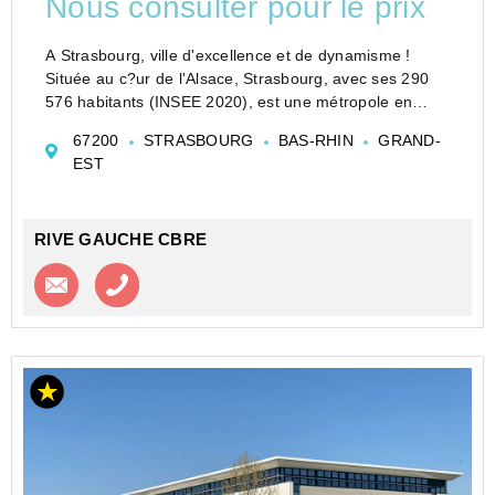
Nous consulter pour le prix
A Strasbourg, ville d'excellence et de dynamisme !
Située au c?ur de l'Alsace, Strasbourg, avec ses 290
576 habitants (INSEE 2020), est une métropole en
pleine croissance, reconnue pour son rayonnement
67200
STRASBOURG
BAS-RHIN
GRAND-
international, son université de renom et son éc...
EST
RIVE GAUCHE CBRE
Contacter l'agence
Appeler l’agence