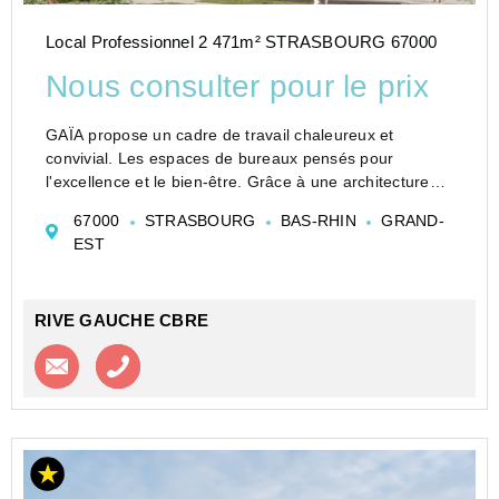
Local Professionnel 2 471m² STRASBOURG 67000
Nous consulter pour le prix
GAÏA propose un cadre de travail chaleureux et
convivial. Les espaces de bureaux pensés pour
l'excellence et le bien-être. Grâce à une architecture
traversante et triplement orientée, les bureaux
67000
STRASBOURG
BAS-RHIN
GRAND-
bénéficient d'une lumière naturelle abondante tout au
EST
...
RIVE GAUCHE CBRE
Contacter l'agence
Appeler l’agence