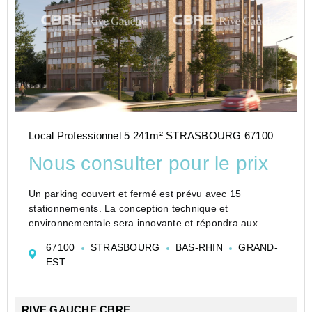
Local Professionnel 5 241m² STRASBOURG 67100
Nous consulter pour le prix
Un parking couvert et fermé est prévu avec 15
stationnements. La conception technique et
environnementale sera innovante et répondra aux
enjeux climatiques, plusieurs labels seront visés: RE
67100
STRASBOURG
BAS-RHIN
GRAND-
2020, Bâtiment Biosourcé, BREEAM Excellent et
EST
Biodivercity. Ainsi les...
RIVE GAUCHE CBRE