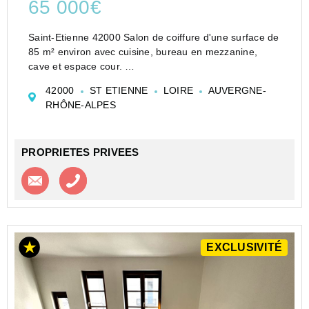
65 000€
Saint-Etienne 42000 Salon de coiffure d'une surface de
85 m² environ avec cuisine, bureau en mezzanine,
cave et espace cour.
Opportunité pour professionnels, vente d'un fonds de
42000
ST ETIENNE
LOIRE
AUVERGNE-
commerce (salon de coiffure) avec droit au bail (bail 3-
RHÔNE-ALPES
6-9, signé e...
PROPRIETES PRIVEES
Contacter l'agence
Appeler l’agence
EXCLUSIVITÉ