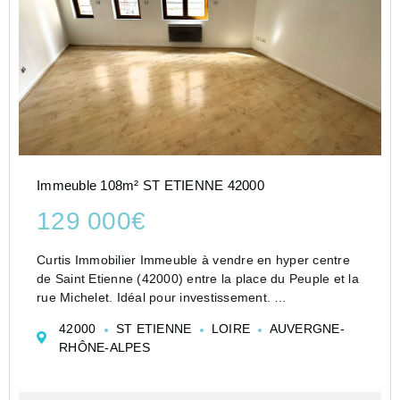
Immeuble 108m² ST ETIENNE 42000
129 000€
Curtis Immobilier Immeuble à vendre en hyper centre
de Saint Etienne (42000) entre la place du Peuple et la
rue Michelet. Idéal pour investissement.
Au RDC un local commercial vide à rafraîchir libre
42000
ST ETIENNE
LOIRE
AUVERGNE-
(surface environ 45 m²)
RHÔNE-ALPES
Au 1er étage un appartement T...