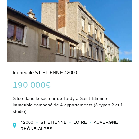
Immeuble ST ETIENNE 42000
190 000€
Situé dans le secteur de Tardy à Saint-Étienne,
immeuble composé de 4 appartements (3 types 2 et 1
studio).
Garage dans la copropriété voisine.
42000
ST ETIENNE
LOIRE
AUVERGNE-
Revenus locatifs annuels : environ 17 000 €
RHÔNE-ALPES
Menuiseries double vitrage.
Volets roulants manuels.