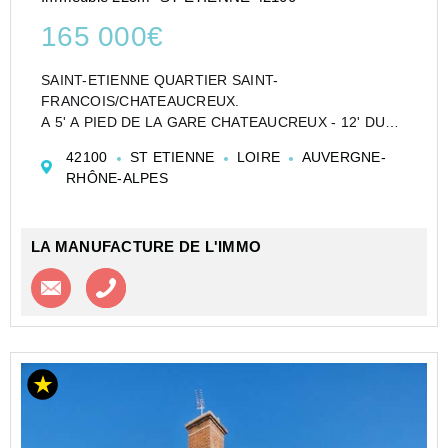
165 000€
SAINT-ETIENNE QUARTIER SAINT-
FRANCOIS/CHATEAUCREUX.
A 5' A PIED DE LA GARE CHATEAUCREUX - 12' DU
CENTRE-VILLE.
42100
ST ETIENNE
LOIRE
AUVERGNE-
PETIT IMMEUBLE EN R+2 ETAGES DE RAPPORT
RHÔNE-ALPES
COMPOSE DE 2 LOGEMENTS DE TYPE F3 ET F5 A
RENOVER AVEC GRAND JARDIN DE 300 M2.
IDEAL DE...
LA MANUFACTURE DE L'IMMO
Contacter l'agence
Appeler l’agence