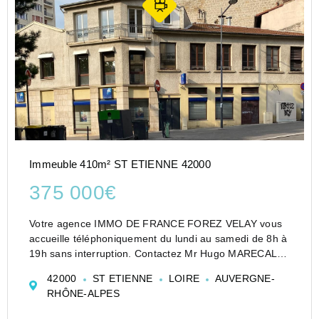
Immeuble 410m² ST ETIENNE 42000
375 000€
Votre agence IMMO DE FRANCE FOREZ VELAY vous
accueille téléphoniquement du lundi au samedi de 8h à
19h sans interruption. Contactez Mr Hugo MARECAL
Immeuble de charme ? 1914, rénové en 2005
42000
ST ETIENNE
LOIRE
AUVERGNE-
Construit en 1914 et rénové en 2005, cet immeuble de
RHÔNE-ALPES
caractère s...