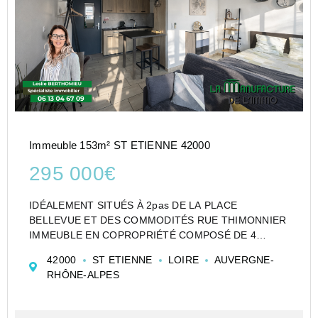
Immeuble 153m² ST ETIENNE 42000
295 000€
IDÉALEMENT SITUÉS À 2pas DE LA PLACE
BELLEVUE ET DES COMMODITÉS RUE THIMONNIER
IMMEUBLE EN COPROPRIÉTÉ COMPOSÉ DE 4
LOGEMENTS TOUS INTÉGRALEMENT MEUBLÉS,
42000
ST ETIENNE
LOIRE
AUVERGNE-
ÉQUIPÉS AVEC MATERIAUX DE QUALITÉ ET AVEC
RHÔNE-ALPES
CLIMATISATION
IDEAL LOCATION COURTE OU LONGUE DURÉE
B...