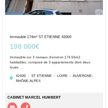
Immeuble 174m² ST ETIENNE 42000
198 000€
Immeuble sur 3 niveaux d'environ 174.56m2
habitables, composé de 3 appartements dont deux
loués.
Un grand garage d'environ 63m2 avec la possibilité de
42000
ST ETIENNE
LOIRE
AUVERGNE-
stationner 4 véhicules.
RHÔNE-ALPES
Revenus annuels 10 347€ soit 862.25€/mois
Chauffage individuel ...
CABINET MARCEL HUMBERT
Contacter l'agence
Appeler l’agence