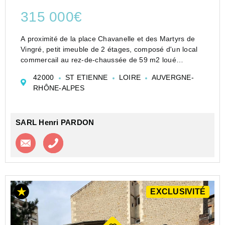
315 000€
A proximité de la place Chavanelle et des Martyrs de
Vingré, petit imeuble de 2 étages, composé d'un local
commercail au rez-de-chaussée de 59 m2 loué
451EUR CC, deux appartements loués, un duplex de
42000
ST ETIENNE
LOIRE
AUVERGNE-
89 m2 loué 485EUR CC et un trois pièces de 61 m2
RHÔNE-ALPES
loué 3...
SARL Henri PARDON
Contacter l'agence
Appeler l’agence
EXCLUSIVITÉ