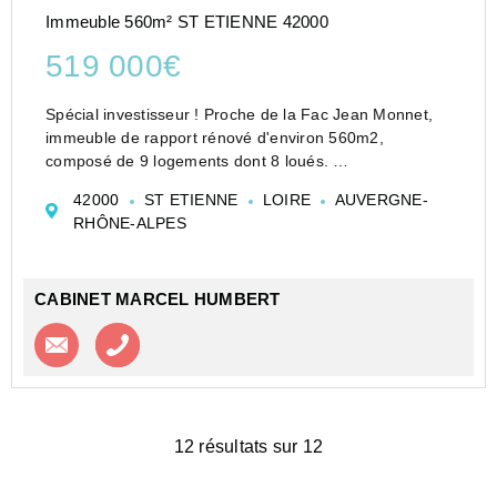
Immeuble 560m² ST ETIENNE 42000
519 000€
Spécial investisseur ! Proche de la Fac Jean Monnet,
immeuble de rapport rénové d'environ 560m2,
composé de 9 logements dont 8 loués.
L'immeuble offre 2 F2 de 27 m2 et 33 m2, 6 F3 à partir
42000
ST ETIENNE
LOIRE
AUVERGNE-
de 50 m2 jusqu'à 92 m2 dont 2 duplex et 1 F4 de 93
RHÔNE-ALPES
m...
CABINET MARCEL HUMBERT
Contacter l'agence
Appeler l’agence
12 résultats sur 12