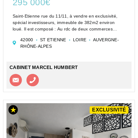
295 000€
Saint-Etienne rue du 11/11, à vendre en exclusivité,
spécial investisseurs, immeuble de 382m2 environ
loué. Il est composé : Au rdc de deux commerces
loués, un de 36m2 et un de 75m2 en duplex. Au
42000
ST ETIENNE
LOIRE
AUVERGNE-
premier étage 1F1 et 1F2 loués, au deuxième étage :
RHÔNE-ALPES
1F2 loué et ...
CABINET MARCEL HUMBERT
Contacter l'agence
Appeler l’agence
EXCLUSIVITÉ