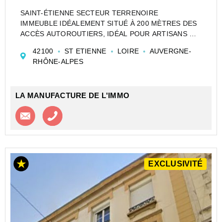
SAINT-ÉTIENNE SECTEUR TERRENOIRE
IMMEUBLE IDÉALEMENT SITUÉ À 200 MÈTRES DES
ACCÈS AUTOROUTIERS, IDÉAL POUR ARTISANS OU
INVESTISSEURS.
42100
ST ETIENNE
LOIRE
AUVERGNE-
IMMEUBLE COMPOSÉ DE 2 LOGEMENTS (possibilité
RHÔNE-ALPES
3)
L'ENSEMBLE EST ÉDIFIÉ SUR UNE PARCELLE DE 3
220 M2 (ZONE NATU...
LA MANUFACTURE DE L'IMMO
Contacter l'agence
Appeler l’agence
EXCLUSIVITÉ