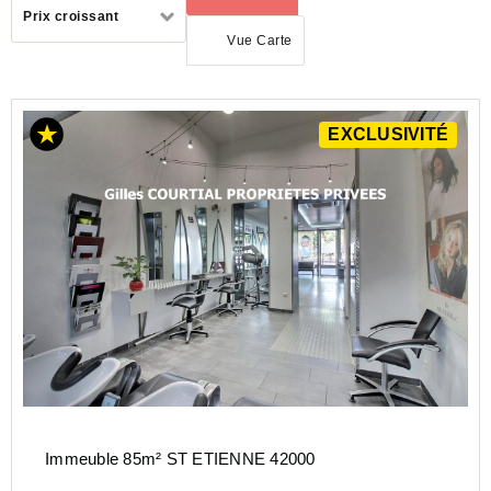
Trier
Prix croissant
par
Vue Carte
ACHAT
EXCLUSIVITÉ
IMMEUBLE
AUVERGNE-
RHÔNE-
ALPES
LOIRE
(42)
ST
ETIENNE
(42230)
Immeuble 85m² ST ETIENNE 42000