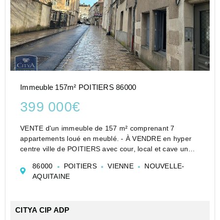
Immeuble 157m² POITIERS 86000
399 000€
VENTE d'un immeuble de 157 m² comprenant 7
appartements loué en meublé. - À VENDRE en hyper
centre ville de POITIERS avec cour, local et cave un
immeuble de rapport de 157 m² offrants 7
86000
POITIERS
VIENNE
NOUVELLE-
appartements loués en meublé (5 studios + 2 type 2).
AQUITAINE
Nous vous propos...
CITYA CIP ADP