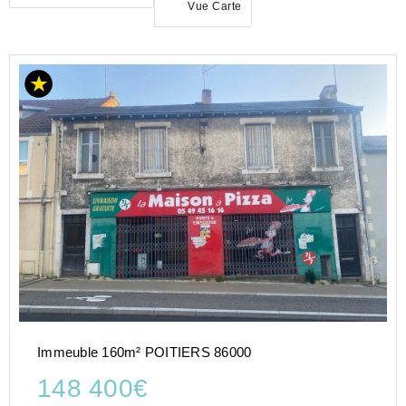
Vue Carte
ACHAT
IMMEUBLE
NOUVELLE-
AQUITAINE
VIENNE
(86)
POITIERS
(86000)
Immeuble 160m² POITIERS 86000
148 400€