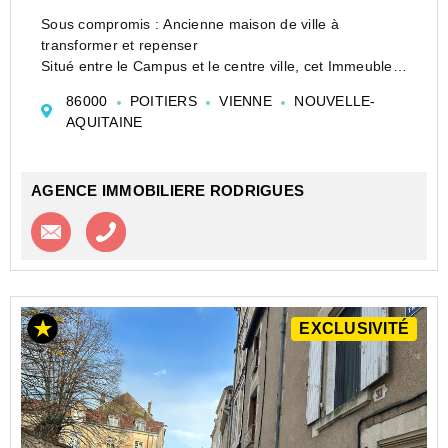
Sous compromis : Ancienne maison de ville à
transformer et repenser
Situé entre le Campus et le centre ville, cet Immeuble
se compose de deux appartements et un local
86000
POITIERS
VIENNE
NOUVELLE-
commercial.
AQUITAINE
Une rénovation s'impose soit pour le transformer à
usage d'hab...
AGENCE IMMOBILIERE RODRIGUES
Contacter l'agence
Appeler l’agence
EXCLUSIVITÉ