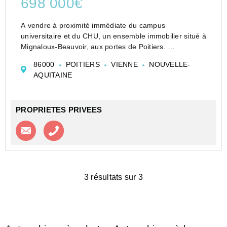
698 000€
A vendre à proximité immédiate du campus
universitaire et du CHU, un ensemble immobilier situé à
Mignaloux-Beauvoir, aux portes de Poitiers.
Il se compose de 7 maisonnettes T2 avec terrasses,
86000
POITIERS
VIENNE
NOUVELLE-
parkings et box privatifs :
AQUITAINE
3 logements de 31 m²
4 logem...
PROPRIETES PRIVEES
Contacter l'agence
Appeler l’agence
3 résultats sur 3