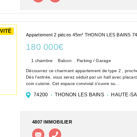
VITÉ
Appartement 2 pièces 45m² THONON LES BAINS 7
180 000€
1 chambre
Balcon
Parking / Garage
Découvrez ce charmant appartement de type 2 , proc
Dès l'entrée, vous serez séduit par un hall avec placa
coin cuisine. Cet espace convivial s'ouvre su...
74200
THONON LES BAINS
HAUTE-SA
4807 IMMOBILIER
Contacter l'agence
Appeler l'agence