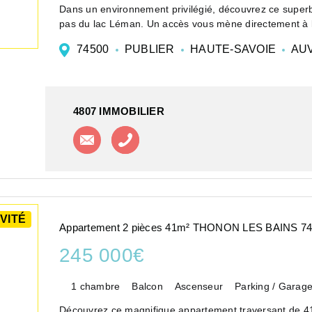
Dans un environnement privilégié, découvrez ce superb
pas du lac Léman. Un accès vous mène directement à la
74500
PUBLIER
HAUTE-SAVOIE
AUV
4807 IMMOBILIER
Contacter l'agence
Appeler l'agence
VITÉ
Appartement 2 pièces 41m² THONON LES BAINS 7
245 000€
1 chambre
Balcon
Ascenseur
Parking / Garag
Découvrez ce magnifique appartement traversant de 41,