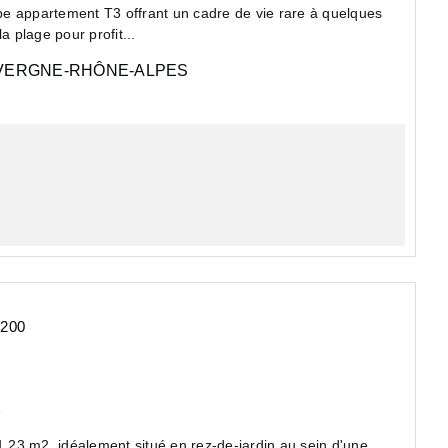
e appartement T3 offrant un cadre de vie rare à quelques
 plage pour profit...
ERGNE-RHÔNE-ALPES
4200
e
23 m2, idéalement situé en rez-de-jardin au sein d'une