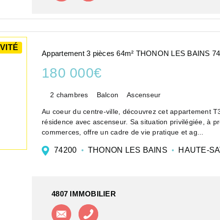
VITÉ
Appartement 3 pièces 64m² THONON LES BAINS 7
180 000€
2 chambres
Balcon
Ascenseur
Au coeur du centre-ville, découvrez cet appartement T3
résidence avec ascenseur. Sa situation privilégiée, à p
commerces, offre un cadre de vie pratique et ag...
74200
THONON LES BAINS
HAUTE-SA
4807 IMMOBILIER
Contacter l'agence
Appeler l'agence