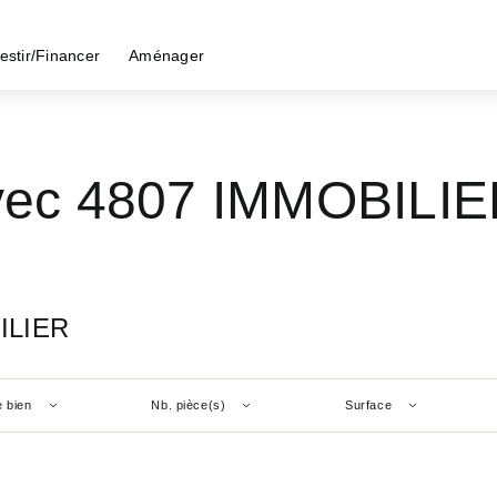
estir/Financer
Aménager
avec 4807 IMMOBILI
BILIER
 bien
Nb. pièce(s)
Surface