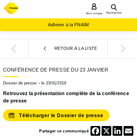
MENU
Rechercher
Mon compte
Adhérer à la FNAIM
RETOUR À LA LISTE
CONFÉRENCE DE PRESSE DU 23 JANVIER
Dossier de presse – le 23/01/2019
Retrouvez la présentation complète de la conférence
de presse
Télécharger le Dossier de presse
Facebook
X
Linked
E
Partager ce communiqué