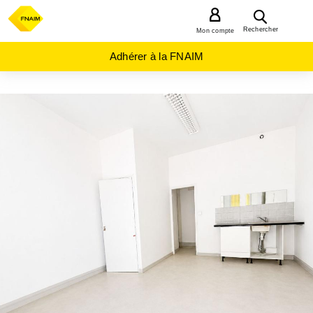
MENU
Rechercher
Mon compte
Adhérer à la FNAIM
ACHAT
APPARTEMENT
HAUTS-
DE-
FRANCE
SOMME
(80)
AMIENS
(80000)