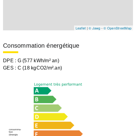
Leaflet
|
© Jawg
-
© OpenStreetMap
Consommation énergétique
DPE :
G (577 kWh/m² an)
GES :
C (18 kgCO2/m².an)