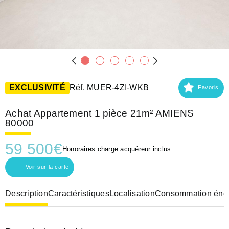
EXCLUSIVITÉ
Réf. MUER-4ZI-WKB
Favoris
Achat Appartement 1 pièce 21m² AMIENS
80000
59 500
€
Honoraires charge acquéreur inclus
Voir sur la carte
Description
Caractéristiques
Localisation
Consommation éner