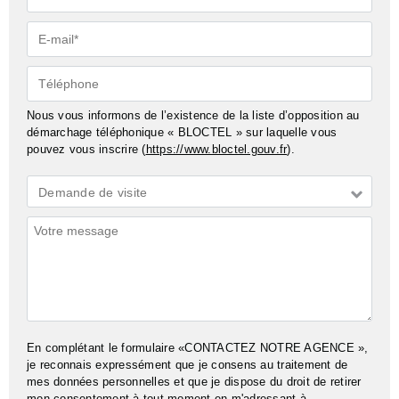
E-
mail*
Téléphone
Nous vous informons de l’existence de la liste d’opposition au
démarchage téléphonique « BLOCTEL » sur laquelle vous
pouvez vous inscrire (
https://www.bloctel.gouv.fr
).
Demande
Demande de visite
*
Commentaires
En complétant le formulaire «CONTACTEZ NOTRE AGENCE »,
je reconnais expressément que je consens au traitement de
mes données personnelles et que je dispose du droit de retirer
mon consentement à tout moment en m'adressant à