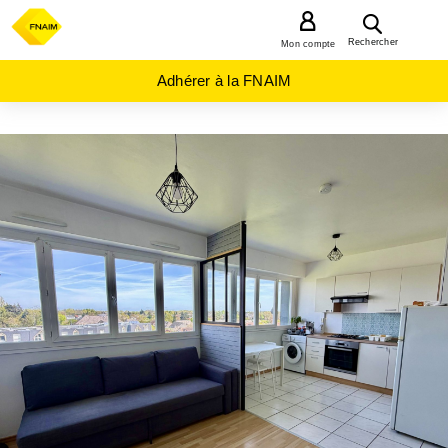
MENU
Rechercher
Mon compte
Adhérer à la FNAIM
ACHAT
APPARTEMENT
CENTRE-
VAL-DE-
LOIRE
LOIRET
(45)
ST
JEAN
LE
BLANC
(45650)