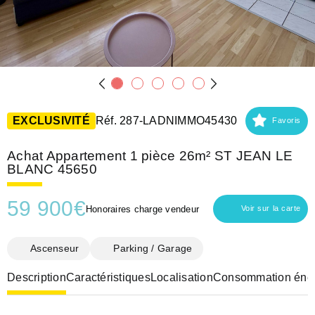
EXCLUSIVITÉ
Réf. 287-LADNIMMO45430
Favoris
Achat Appartement 1 pièce 26m² ST JEAN LE
BLANC 45650
59 900
€
Honoraires charge vendeur
Voir sur la carte
Ascenseur
Parking / Garage
Description
Caractéristiques
Localisation
Consommation éner