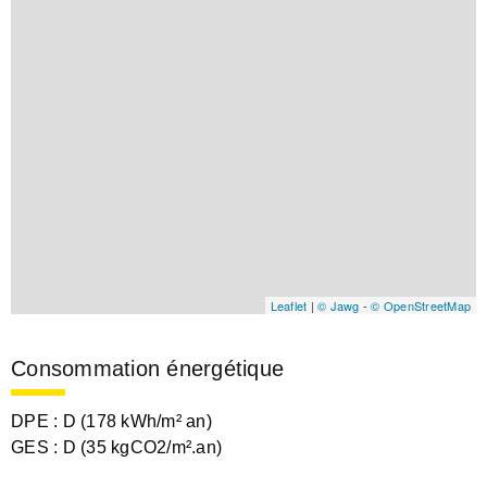
Leaflet
|
© Jawg
-
© OpenStreetMap
Consommation énergétique
DPE :
D (178 kWh/m² an)
GES :
D (35 kgCO2/m².an)