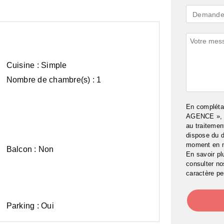
Demande
Demande 
*
Commenta
Cuisine :
Simple
Nombre de chambre(s) :
1
En complét
AGENCE », j
au traitemen
dispose du d
moment en 
Balcon :
Non
En savoir pl
consulter n
caractère pe
Parking :
Oui