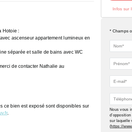
Infos sur 
a Hotoie :
* Champs ob
 avec ascenseur appartement lumineux en
Nom*
isine séparée et salle de bains avec WC
Prénom*
merci de contacter Nathalie au
E-
mail*
Téléphon
ls ce bien est exposé sont disponibles sur
Nous vous in
v.fr
.
d’oppositio
sur laquelle
(
https://www.