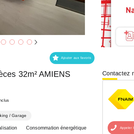
Ajouter aux favoris
ièces 32m² AMIENS
Contactez n
nclus
king / Garage
lisation
Consommation énergétique
Appeler