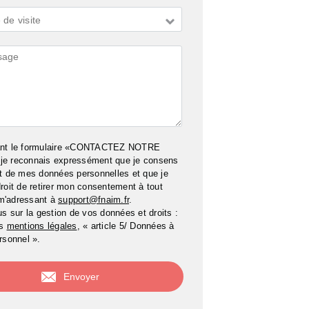
de visite
ires
ant le formulaire «CONTACTEZ NOTRE
e reconnais expressément que je consens
t de mes données personnelles et que je
roit de retirer mon consentement à tout
m'adressant à
support@fnaim.fr
.
us sur la gestion de vos données et droits :
os
mentions légales
, « article 5/ Données à
rsonnel ».