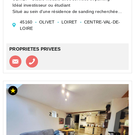
Idéal investisseur ou étudiant
Situé au sein d'une résidence de sanding recherchée
et parfaitement entretenue à Olivet, découvrez ce
45160
OLIVET
LOIRET
CENTRE-VAL-DE-
studio meublé de 24 m² en rez-de-chaussée, offrant un
LOIRE
cadre de vie p...
PROPRIETES PRIVEES
Contacter l'agence
Appeler l’agence