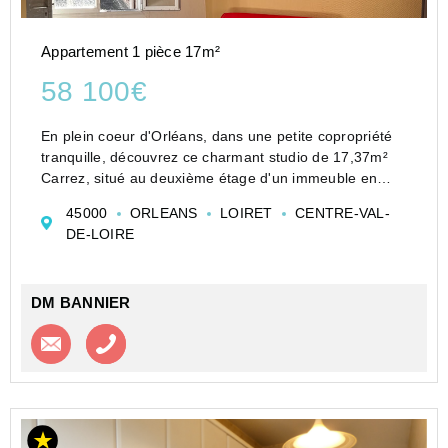
Appartement 1 pièce 17m²
58 100€
En plein coeur d'Orléans, dans une petite copropriété
tranquille, découvrez ce charmant studio de 17,37m²
Carrez, situé au deuxième étage d'un immeuble en
second rang, côté cour.
45000
ORLEANS
LOIRET
CENTRE-VAL-
Il se compose d'une pièce de vie, d'une kitchenette
DE-LOIRE
séparé...
DM BANNIER
Contacter l'agence
Appeler l’agence