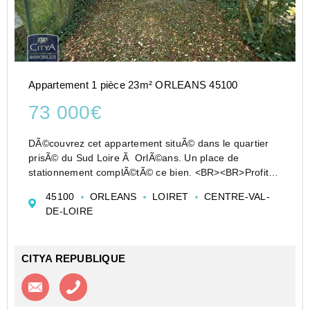
Appartement 1 pièce 23m² ORLEANS 45100
73 000€
DÃ©couvrez cet appartement situÃ© dans le quartier
prisÃ© du Sud Loire Ã OrlÃ©ans. Un place de
stationnement complÃ©tÃ© ce bien. <BR><BR>Profitez
d'un espace bien agencÃ© . La proximitÃ© des
45100
ORLEANS
LOIRET
CENTRE-VAL-
transports en commun est un atout majeur : l...
DE-LOIRE
CITYA REPUBLIQUE
Contacter l'agence
Appeler l’agence