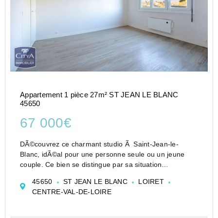
Appartement 1 pièce 27m² ST JEAN LE BLANC
45650
67 000€
DÃ©couvrez ce charmant studio Ã Saint-Jean-le-
Blanc, idÃ©al pour une personne seule ou un jeune
couple. Ce bien se distingue par sa situation
gÃ©ographique privilÃ©giÃ©e, Ã proximitÃ©
45650
ST JEAN LE BLANC
LOIRET
immÃ©diate des commerces, transports et Ã©coles.
CENTRE-VAL-DE-LOIRE
<BR><BR>Afin d...