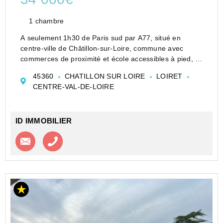
1 chambre
A seulement 1h30 de Paris sud par A77, situé en
centre-ville de Châtillon-sur-Loire, commune avec
commerces de proximité et école accessibles à pied, à
5 min de la gare de Briare.
45360
CHATILLON SUR LOIRE
LOIRET
Cet appartement, au 1er étage et d'une surface
CENTRE-VAL-DE-LOIRE
habitable de 48,43 m2, co...
ID IMMOBILIER
Contacter l'agence
Appeler l’agence