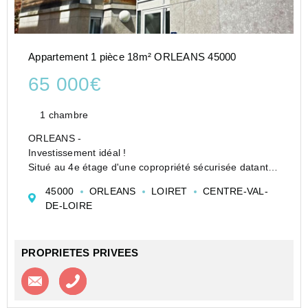
Appartement 1 pièce 18m² ORLEANS 45000
65 000€
1 chambre
ORLEANS -
Investissement idéal !
Situé au 4e étage d'une copropriété sécurisée datant
de 2014, ce studio se trouve à proximité des
45000
ORLEANS
LOIRET
CENTRE-VAL-
commerces et du centre-ville, offrant toutes les
DE-LOIRE
commodités nécessaires.
Bien loué en LMNP avec garanties locati...
PROPRIETES PRIVEES
Contacter l'agence
Appeler l’agence