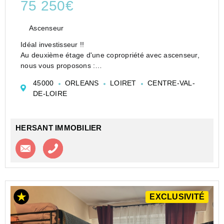
75 250€
Ascenseur
Idéal investisseur !!
Au deuxième étage d'une copropriété avec ascenseur,
nous vous proposons :
un studio de 17m2 avec kitchenette et coin douche et
45000
ORLEANS
LOIRET
CENTRE-VAL-
un bureau de 7m2, l'ensemble vendu libre de toute
DE-LOIRE
occupation.
Emplacement recherché dans ...
HERSANT IMMOBILIER
Contacter l'agence
Appeler l’agence
EXCLUSIVITÉ