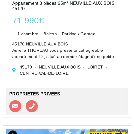
Appartement 3 pièces 65m² NEUVILLE AUX BOIS
45170
71 990€
1 chambre
Balcon
Parking / Garage
45170 NEUVILLE AUX BOIS
Aurélie THOREAU vous présente cet agréable
appartement T2, situé au dernier étage d'une petite
copropriété, offrant un cadre de vie calme et agréable.
45170
NEUVILLE AUX BOIS
LOIRET
Dès l'entrée, vous découvrirez un hall avec rangements
CENTRE-VAL-DE-LOIRE
intégrés, de...
PROPRIETES PRIVEES
Contacter l'agence
Appeler l’agence