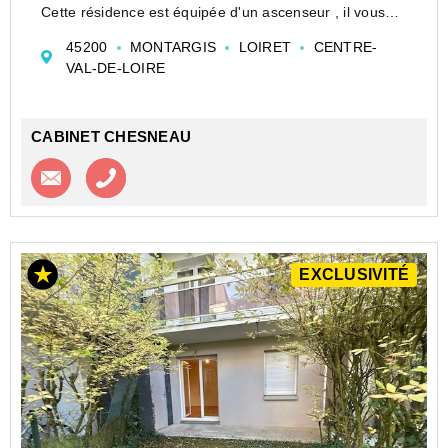
Cette résidence est équipée d'un ascenseur , il vous
accompagnera au 3éme étage et vous y découvrez
45200
MONTARGIS
LOIRET
CENTRE-
une vue agréable avec son balcon situé Sud.
VAL-DE-LOIRE
Une cuisine indép...
CABINET CHESNEAU
Contacter l'agence
Appeler l’agence
EXCLUSIVITÉ