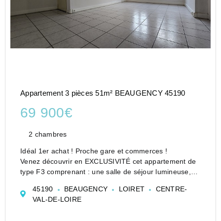
Appartement 3 pièces 51m² BEAUGENCY 45190
69 900€
2 chambres
Idéal 1er achat ! Proche gare et commerces !
Venez découvrir en EXCLUSIVITÉ cet appartement de
type F3 comprenant : une salle de séjour lumineuse,
une cuisine aménagée séparée, deux chambres avec
45190
BEAUGENCY
LOIRET
CENTRE-
placards, wc, salle d'eau.
VAL-DE-LOIRE
Cave en sous-sol. Statio...