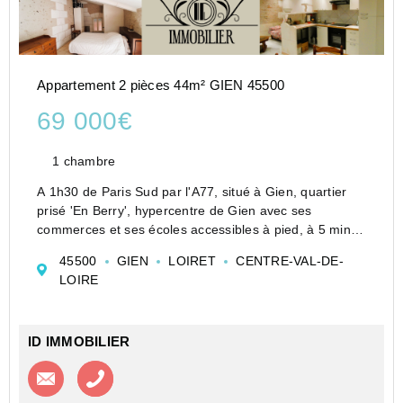
Appartement 2 pièces 44m² GIEN 45500
69 000€
1 chambre
A 1h30 de Paris Sud par l'A77, situé à Gien, quartier
prisé 'En Berry', hypercentre de Gien avec ses
commerces et ses écoles accessibles à pied, à 5 min
de la gare en véhicule.
45500
GIEN
LOIRET
CENTRE-VAL-DE-
Cet appartement de plain-pied avec pierres apparentes
LOIRE
comprend :...
ID IMMOBILIER
Contacter l'agence
Appeler l’agence