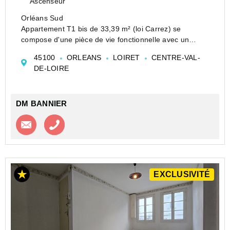
Ascenseur
Orléans Sud
Appartement T1 bis de 33,39 m² (loi Carrez) se
compose d'une pièce de vie fonctionnelle avec un
espace nuit, d'une cuisine indépendante aménagée et
45100
ORLEANS
LOIRET
CENTRE-VAL-
équipée, une salle de bains avec WC et branchement
DE-LOIRE
machine à laver. Le bien est actuell...
DM BANNIER
Contacter l'agence
Appeler l’agence
EXCLUSIVITÉ