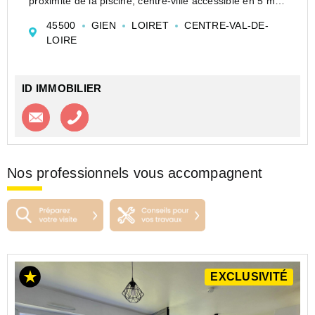
proximité de la piscine, centre-ville accessible en 5 min
en voiture.
45500
GIEN
LOIRET
CENTRE-VAL-DE-
Cet appartement de plain-pied à rafraichir, situé en rez-
LOIRE
de-jardin, comprend :
ID IMMOBILIER
Contacter l'agence
Appeler l’agence
Nos professionnels vous accompagnent
EXCLUSIVITÉ