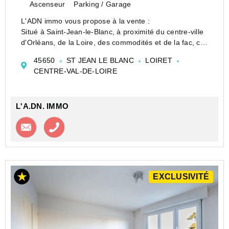
Ascenseur
Parking / Garage
L'ADN immo vous propose à la vente :
Situé à Saint-Jean-le-Blanc, à proximité du centre-ville
d'Orléans, de la Loire, des commodités et de la fac, ce
grand studio d'environ 25,6 m2 offre un emplacement
45650
ST JEAN LE BLANC
LOIRET
particulièrement stratégique.
CENTRE-VAL-DE-LOIRE
Au sein...
L'A.DN. IMMO
Contacter l'agence
Appeler l’agence
EXCLUSIVITÉ