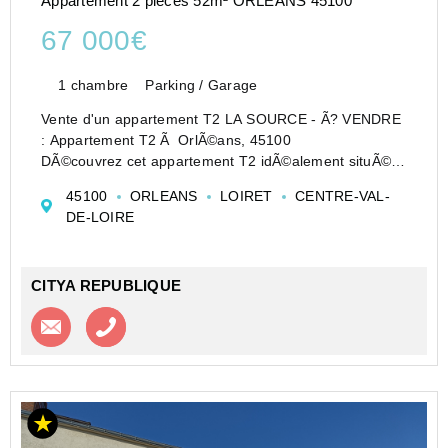
Appartement 2 pièces 52m² ORLEANS 45100
67 000€
1 chambre
Parking / Garage
Vente d'un appartement T2 LA SOURCE - Ã? VENDRE
: Appartement T2 Ã OrlÃ©ans, 45100
DÃ©couvrez cet appartement T2 idÃ©alement situÃ©
Ã OrlÃ©ans, offrant un cadre de vie agrÃ©able et
45100
ORLEANS
LOIRET
CENTRE-VAL-
pratique. Avec une superficie de 52 mÂ², cet
DE-LOIRE
appartement se compose d...
CITYA REPUBLIQUE
Contacter l'agence
Appeler l’agence