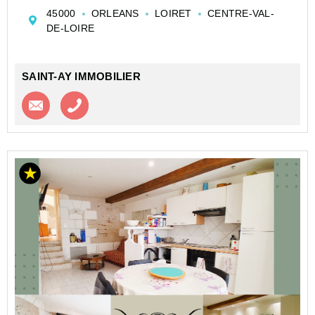
commodités.
45000
ORLEANS
LOIRET
CENTRE-VAL-
Dans un bâtiment ancien cet appartement est composé
DE-LOIRE
d'une pièce de vie principale ave...
SAINT-AY IMMOBILIER
Contacter l'agence
Appeler l’agence