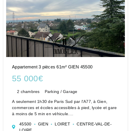
Appartement 3 pièces 61m² GIEN 45500
55 000€
2 chambres
Parking / Garage
A seulement 1h30 de Paris Sud par l'A77, à Gien,
commerces et écoles accessibles à pied, lycée et gare
à moins de 5 min en véhicule.
Cet appartement d'une surface habitable de 62 m2,
45500
GIEN
LOIRET
CENTRE-VAL-DE-
situé au 5ème étage avec ascenseur, comprend :
LOIRE