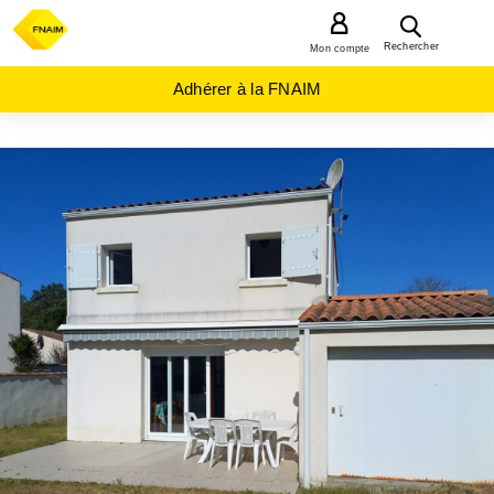
MENU
Rechercher
Mon compte
Adhérer à la FNAIM
ACHAT
MAISON
NOUVELLE-
AQUITAINE
CHARENTE-
MARITIME
(17)
ST
PIERRE
D
OLERON
(17310)