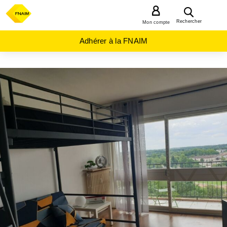
MENU
Rechercher
Mon compte
Adhérer à la FNAIM
ACHAT
APPARTEMENT
CENTRE-
VAL-DE-
LOIRE
EURE-
ET-
LOIR
(28)
CHARTRES
(28000)