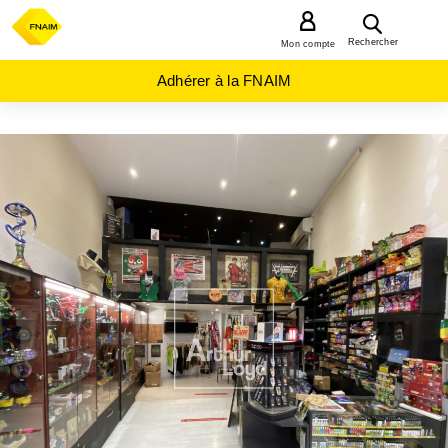
MENU
Rechercher
Mon compte
Adhérer à la FNAIM
ACHAT
LOCAL
COMMERCIAL
AUVERGNE-
RHÔNE-
ALPES
ISERE
(38)
GRENOBLE
(38000)