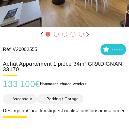
Réf. V20002555
Favoris
Achat Appartement 1 pièce 34m² GRADIGNAN
33170
133 100
€
Honoraires charge vendeur
Ascenseur
Parking / Garage
Description
Caractéristiques
Localisation
Consommation éner