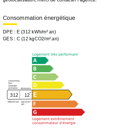
Consommation énergétique
DPE :
E (312 kWh/m² an)
GES :
C (12 kgCO2/m².an)
312
12