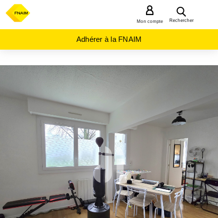
MENU
Rechercher
Mon compte
Adhérer à la FNAIM
ACHAT
APPARTEMENT
NOUVELLE-
AQUITAINE
GIRONDE
(33)
GRADIGNAN
(33170)