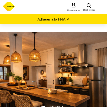
MENU
Rechercher
Mon compte
Adhérer à la FNAIM
ACHAT
APPARTEMENT
NOUVELLE-
AQUITAINE
GIRONDE
(33)
GRADIGNAN
(33170)