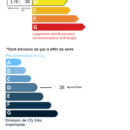
176
38
38