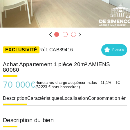
EXCLUSIVITÉ
Réf. CAB39416
Favoris
Achat Appartement 1 pièce 20m² AMIENS
80080
70 000
€
Honoraires charge acquéreur inclus : 11,1% TTC
(62223 € hors honoraires)
Description
Caractéristiques
Localisation
Consommation éner
Description du bien