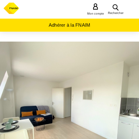
MENU
Rechercher
Mon compte
Adhérer à la FNAIM
ACHAT
APPARTEMENT
HAUTS-
DE-
FRANCE
SOMME
(80)
AMIENS
(80080)