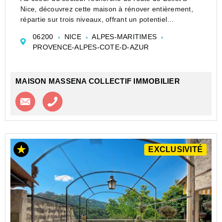
Nice, découvrez cette maison à rénover entièrement,
répartie sur trois niveaux, offrant un potentiel
exceptionnel après travaux.
06200
NICE
ALPES-MARITIMES
Baignée de lumière, elle bénéficie d'une vue mer, de
PROVENCE-ALPES-COTE-D-AZUR
plusieurs terrasse...
MAISON MASSENA COLLECTIF IMMOBILIER
Contacter l'agence
Appeler l’agence
EXCLUSIVITÉ