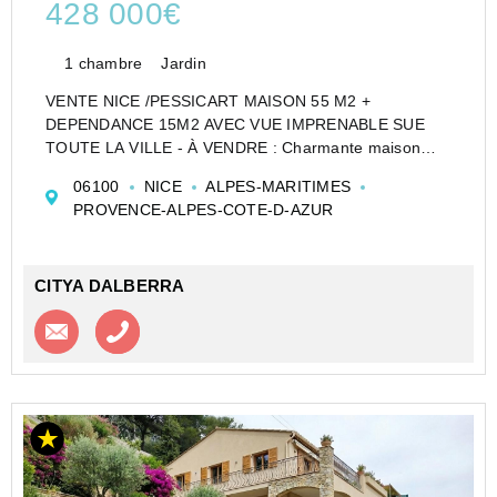
428 000€
1 chambre
Jardin
VENTE NICE /PESSICART MAISON 55 M2 +
DEPENDANCE 15M2 AVEC VUE IMPRENABLE SUE
TOUTE LA VILLE - À VENDRE : Charmante maison
niçoise située dans le quartier de Pessicart à Nice.
06100
NICE
ALPES-MARITIMES
Construite en 1924, cette maison pleine de caractère
PROVENCE-ALPES-COTE-D-AZUR
vous séduira par son authent...
CITYA DALBERRA
Contacter l'agence
Appeler l’agence