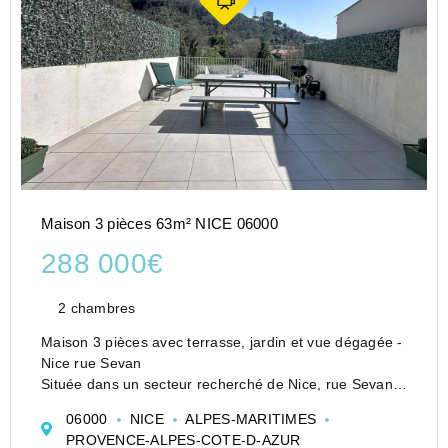
Maison 3 pièces 63m² NICE 06000
288 000€
2 chambres
Maison 3 pièces avec terrasse, jardin et vue dégagée -
Nice rue Sevan
Située dans un secteur recherché de Nice, rue Sevan,
découvrez cette charmante maison de 63,85 m² en
06000
NICE
ALPES-MARITIMES
excellent état, ne nécessitant aucun travaux. Idéale
PROVENCE-ALPES-COTE-D-AZUR
pour une famille ou un premier a...