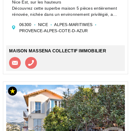
Nice Est, sur les hauteurs
Découvrez cette superbe maison 5 pièces entièrement
rénovée, nichée dans un environnement privilégié, au
calme d'une avenue privée et sécurisée. Un bien rare
06300
NICE
ALPES-MARITIMES
qui allie confort moderne, luminosité et qualité de vie,
PROVENCE-ALPES-COTE-D-AZUR
tout en b...
MAISON MASSENA COLLECTIF IMMOBILIER
Contacter l'agence
Appeler l’agence