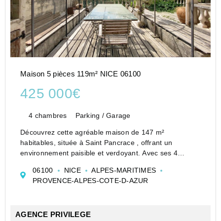
Maison 5 pièces 119m² NICE 06100
425 000€
4 chambres
Parking / Garage
Découvrez cette agréable maison de 147 m²
habitables, située à Saint Pancrace , offrant un
environnement paisible et verdoyant. Avec ses 4
chambres cette propriété est parfaite pour accueillir
06100
NICE
ALPES-MARITIMES
une famille à la recherche de confort et de tranquillité.
PROVENCE-ALPES-COTE-D-AZUR
La grande...
AGENCE PRIVILEGE