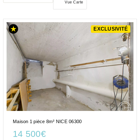
Vue Carte
EXCLUSIVITÉ
ACHAT
MAISON
PROVENCE-
ALPES-
COTE-D-
AZUR
ALPES-
MARITIMES
(06)
NICE
(06000)
Maison 1 pièce 8m² NICE 06300
14 500€