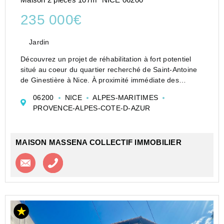
235 000€
Jardin
Découvrez un projet de réhabilitation à fort potentiel
situé au coeur du quartier recherché de Saint-Antoine
de Ginestière à Nice. À proximité immédiate des
écoles, des lignes de bus et des commerces de
06200
NICE
ALPES-MARITIMES
proximité, ce bien constitue une opportunité idéale pour
PROVENCE-ALPES-COTE-D-AZUR
...
MAISON MASSENA COLLECTIF IMMOBILIER
Contacter l'agence
Appeler l’agence