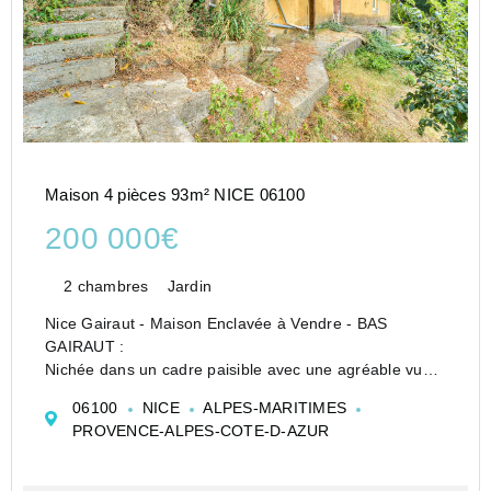
Maison 4 pièces 93m² NICE 06100
200 000€
2 chambres
Jardin
Nice Gairaut - Maison Enclavée à Vendre - BAS
GAIRAUT :
Nichée dans un cadre paisible avec une agréable vue
sur les collines, cette maison élevée sur deux niveaux
06100
NICE
ALPES-MARITIMES
offre une surface habitable de 93,08 m².
PROVENCE-ALPES-COTE-D-AZUR
Implantée sur un terrain en restanques de 1 743 m²...