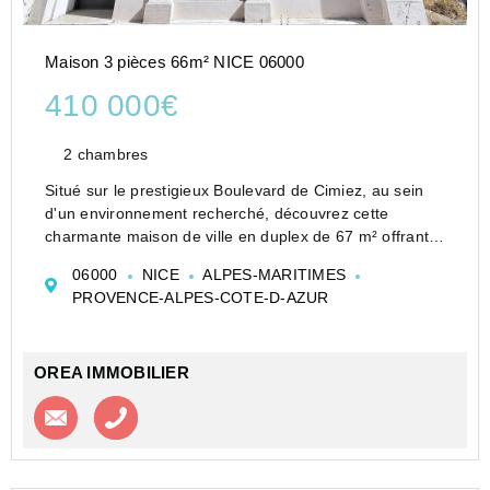
Maison 3 pièces 66m² NICE 06000
410 000€
2 chambres
Situé sur le prestigieux Boulevard de Cimiez, au sein
d'un environnement recherché, découvrez cette
charmante maison de ville en duplex de 67 m² offrant
un cadre de vie agréable et fonctionnel.
06000
NICE
ALPES-MARITIMES
Au rez-de-chaussée, vous profiterez d'une belle pièc...
PROVENCE-ALPES-COTE-D-AZUR
OREA IMMOBILIER
Contacter l'agence
Appeler l’agence