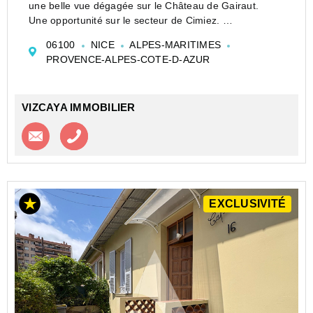
une belle vue dégagée sur le Château de Gairaut.
Une opportunité sur le secteur de Cimiez.
Entièrement à repenser et à rénover, elle offre un beau
06100
NICE
ALPES-MARITIMES
potentiel pour créer un lieu de vie unique dans un
PROVENCE-ALPES-COTE-D-AZUR
envi...
VIZCAYA IMMOBILIER
Contacter l'agence
Appeler l’agence
EXCLUSIVITÉ