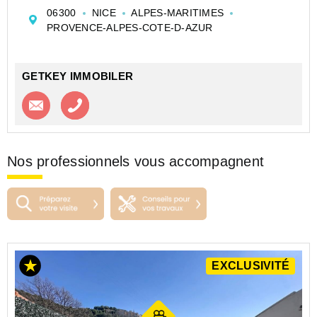
mitoyenne composée de 2 appartements. Au rez-de-
06300
NICE
ALPES-MARITIMES
chaussée, un appartement 2 pièces de 28m2 à
PROVENCE-ALPES-COTE-D-AZUR
rénover. A l'étage supérieur...
GETKEY IMMOBILER
Contacter l'agence
Appeler l’agence
Nos professionnels vous accompagnent
EXCLUSIVITÉ