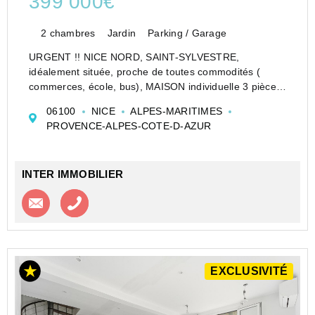
399 000€
2 chambres
Jardin
Parking / Garage
URGENT !! NICE NORD, SAINT-SYLVESTRE,
idéalement située, proche de toutes commodités (
commerces, école, bus), MAISON individuelle 3 pièces
de 67,29 m2 habitable avec garage, terrain de 590 m2,
06100
NICE
ALPES-MARITIMES
cuisine indépendante, double vitrage, reliée au tout à
PROVENCE-ALPES-COTE-D-AZUR
l'égou...
INTER IMMOBILIER
Contacter l'agence
Appeler l’agence
EXCLUSIVITÉ