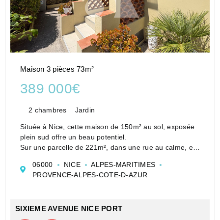
Maison 3 pièces 73m²
389 000€
2 chambres
Jardin
Située à Nice, cette maison de 150m² au sol, exposée
plein sud offre un beau potentiel.
Sur une parcelle de 221m², dans une rue au calme, en
bon état général,
06000
NICE
ALPES-MARITIMES
elle se compose d'une agréable pièce de vie avec
PROVENCE-ALPES-COTE-D-AZUR
cuisine ouverte, de deux chambres, d�...
SIXIEME AVENUE NICE PORT