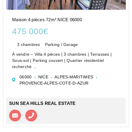
Maison 4 pièces 72m² NICE 06000
475 000€
3 chambres
Parking / Garage
À vendre – Villa 4 pièces | 3 chambres | Terrasses |
Sous-sol | Parking couvert | Quartier résidentiel
recherché
Située à Nice, dans le quartier prisé et résidentiel de
06000
NICE
ALPES-MARITIMES
cyrnos, à seulement 400 mètres du boulevard Cessole,
PROVENCE-ALPES-COTE-D-AZUR
cette villa jumelée au charme prov...
SUN SEA HILLS REAL ESTATE
Contacter l'agence
Appeler l’agence