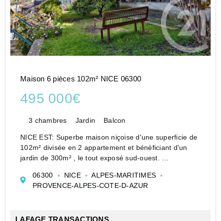
Maison 6 pièces 102m² NICE 06300
495 000€
3 chambres
Jardin
Balcon
NICE EST: Superbe maison niçoise d'une superficie de
102m² divisée en 2 appartement et bénéficiant d'un
jardin de 300m² , le tout exposé sud-ouest.
Cette maison, entièrement rénovée avec goût et
06300
NICE
ALPES-MARITIMES
matériaux de qualité se situe dans une rue privée. ...
PROVENCE-ALPES-COTE-D-AZUR
LAFAGE TRANSACTIONS