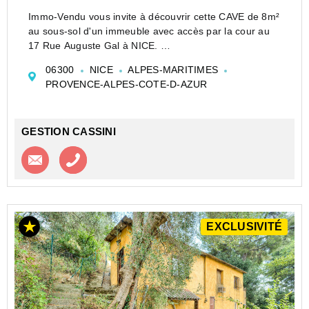
Immo-Vendu vous invite à découvrir cette CAVE de 8m²
au sous-sol d'un immeuble avec accès par la cour au
17 Rue Auguste Gal à NICE.
Sous-sol sain.
06300
NICE
ALPES-MARITIMES
Consultez la visite virtuelle sur notre site !
PROVENCE-ALPES-COTE-D-AZUR
Pas de charges | Pas de foncier.
GESTION CASSINI
Contacter l'agence
Appeler l’agence
EXCLUSIVITÉ