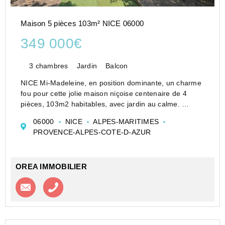
Maison 5 pièces 103m² NICE 06000
349 000€
3 chambres
Jardin
Balcon
NICE Mi-Madeleine, en position dominante, un charme
fou pour cette jolie maison niçoise centenaire de 4
pièces, 103m2 habitables, avec jardin au calme.
Edifiée sur une parcelle de 360m2, orientée ouest,
06000
NICE
ALPES-MARITIMES
vous trouverez en rez-de-jardin une cuisine, une sall...
PROVENCE-ALPES-COTE-D-AZUR
OREA IMMOBILIER
Contacter l'agence
Appeler l’agence