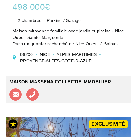
498 000€
2 chambres
Parking / Garage
Maison mitoyenne familiale avec jardin et piscine - Nice
Ouest, Sainte-Marguerite
Dans un quartier recherché de Nice Ouest, à Sainte-
Marguerite, découvrez cette maison idéale pour
06200
NICE
ALPES-MARITIMES
accueillir une famille.
PROVENCE-ALPES-COTE-D-AZUR
Vous profiterez de la proximité immédiate des co...
MAISON MASSENA COLLECTIF IMMOBILIER
Contacter l'agence
Appeler l’agence
EXCLUSIVITÉ