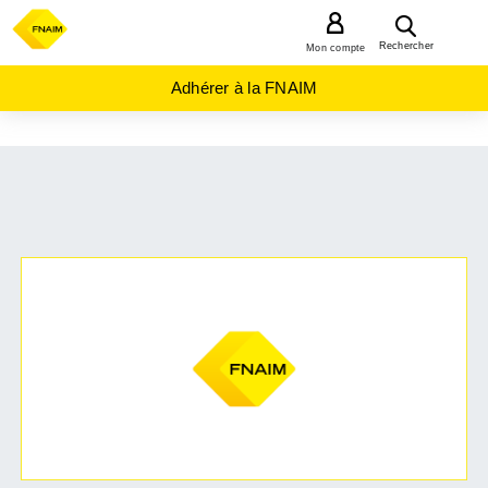
MENU
Rechercher
Mon compte
Adhérer à la FNAIM
ACHAT
LOCAL
COMMERCIAL
AUVERGNE-
RHÔNE-
ALPES
HAUTE-
SAVOIE
(74)
THONON
LES
BAINS
(74200)