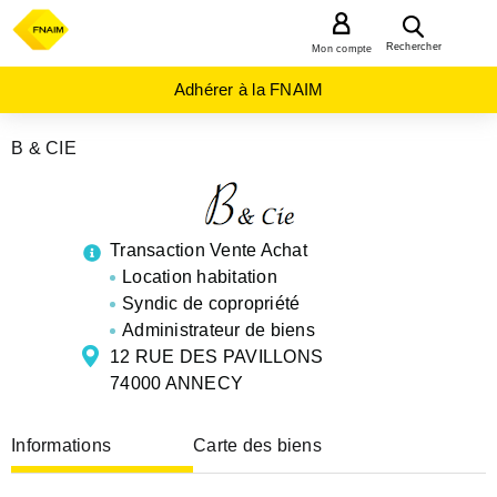
MENU
Rechercher
Mon compte
Adhérer à la FNAIM
B & CIE
AGENCES
IMMOBILIÈRES
AUVERGNE-
RHÔNE-
ALPES
Transaction Vente Achat
HAUTE-
Location habitation
SAVOIE
Syndic de copropriété
ANNECY
Administrateur de biens
12 RUE DES PAVILLONS
74000 ANNECY
Informations
Carte des biens