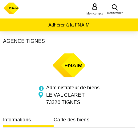
MENU
Rechercher
Mon compte
Adhérer à la FNAIM
AGENCE TIGNES
AGENCES
IMMOBILIÈRES
AUVERGNE-
RHÔNE-
ALPES
SAVOIE
TIGNES
Administrateur de biens
LE VAL CLARET
73320 TIGNES
Informations
Carte des biens