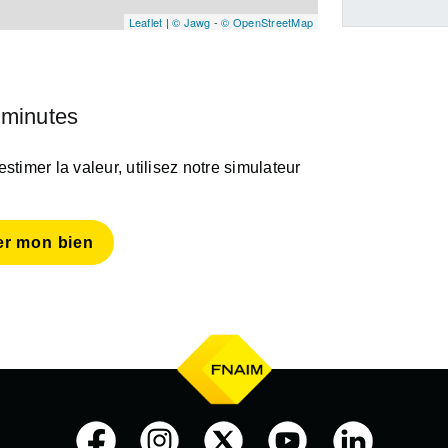
Leaflet
|
© Jawg
-
© OpenStreetMap
 minutes
timer la valeur, utilisez notre simulateur
er mon bien