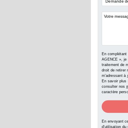
Demande
Demande de
*
Commentai
En complétant
AGENCE », je 
traitement de 
droit de retir
m'adressant à
En savoir plus 
consulter nos
m
caractère perso
En envoyant ce
d'utilisation du