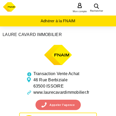
MENU
Rechercher
Mon compte
Adhérer à la FNAIM
LAURE CAVARD IMMOBILIER
AGENCES
IMMOBILIÈRES
AUVERGNE-
RHÔNE-
ALPES
PUY-
DE-
DOME
Transaction Vente Achat
ISSOIRE
46 Rue Berbiziale
63500 ISSOIRE
www.laurecavardimmobilier.fr
Appeler
l’agence