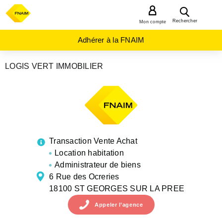
MENU
Rechercher
Mon compte
Adhérer à la FNAIM
LOGIS VERT IMMOBILIER
AGENCES
IMMOBILIÈRES
CENTRE-
VAL-DE-
LOIRE
CHER
ST
GEORGES
SUR LA
Transaction Vente Achat
PREE
Location habitation
Administrateur de biens
6 Rue des Ocreries
18100 ST GEORGES SUR LA PREE
Appeler
l’agence