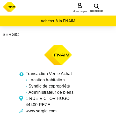
MENU
Rechercher
Mon compte
Adhérer à la FNAIM
SERGIC
AGENCES
IMMOBILIÈRES
PAYS-
DE-
LA-
LOIRE
LOIRE-
ATLANTIQUE
REZE
Transaction Vente Achat
Location habitation
Syndic de copropriété
Administrateur de biens
1 RUE VICTOR HUGO
44400 REZE
www.sergic.com