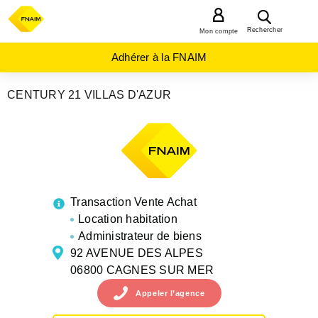
MENU
Rechercher
Mon compte
Adhérer à la FNAIM
CENTURY 21 VILLAS D'AZUR
AGENCES
IMMOBILIÈRES
PROVENCE-
ALPES-
COTE-D-
AZUR
ALPES-
MARITIMES
CAGNES
Transaction Vente Achat
SUR
MER
Location habitation
Administrateur de biens
92 AVENUE DES ALPES
06800 CAGNES SUR MER
Appeler
l’agence