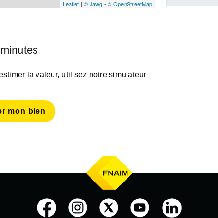
Leaflet
|
© Jawg
-
© OpenStreetMap
 minutes
timer la valeur, utilisez notre simulateur
er mon bien