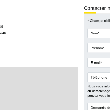
Contacter n
* Champs obli
44
Nom*
cas
Prénom*
E-
mail*
Téléphone
Nous vous infor
au démarchage 
pouvez vous ins
Demande
Demande de