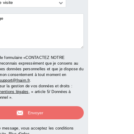
 visite
 - 96 m²
res
175 000 €
179 000 
00 €
e bien
Voir le bien
Voir le b
 le formulaire «CONTACTEZ NOTRE
reconnais expressément que je consens au
mes données personnelles et que je dispose du
er mon consentement à tout moment en
support@fnaim.fr
.
sur la gestion de vos données et droits :
entions légales
, « article 5/ Données à
nnel ».
 message, vous acceptez les conditions
 site.
Plus d'infos