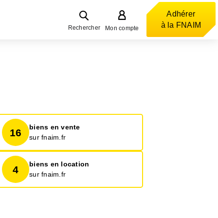
Adhérer
à la FNAIM
Rechercher
Mon compte
biens en vente
16
sur fnaim.fr
biens en location
4
sur fnaim.fr