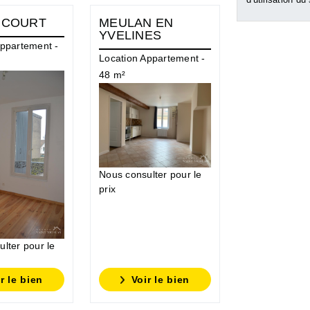
ICOURT
MEULAN EN
MEULAN 
YVELINES
YVELINES
Appartement -
Location Appartement -
Location Loca
48 m²
Professionnel
Nous consulter pour le
Nous consulte
prix
prix
lter pour le
r le bien
Voir le bien
Voir l