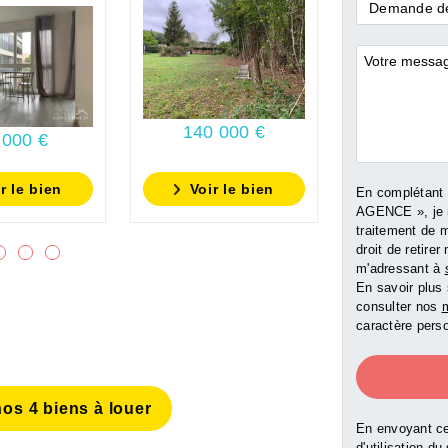
Demande
Demande de
Professionnel
*
Commentai
140 000 €
 000 €
175 0
r le bien
Voir le bien
Voir l
En complétant
AGENCE », je 
traitement de 
droit de retir
m'adressant à
En savoir plus 
consulter nos
m
caractère perso
os 4 biens à louer
En envoyant ce
d'utilisation du