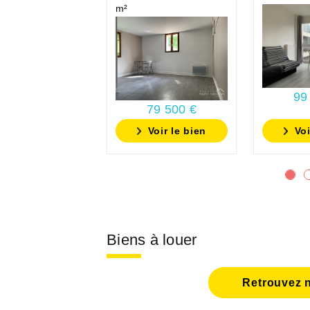
m²
99
79 500 €
Voir le bien
Voi
Biens à louer
Retrouvez n