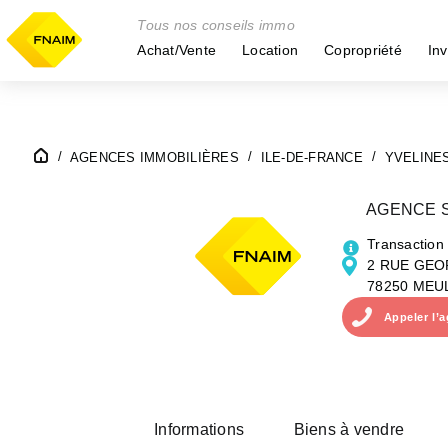
Tous nos conseils immo
Achat/Vente
Location
Copropriété
Inv
AGENCES IMMOBILIÈRES
ILE-DE-FRANCE
YVELINE
AGENCE S
Transaction
2 RUE GE
78250 MEU
Appeler
l’
Informations
Biens à vendre