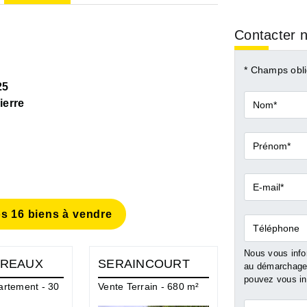
Contacter n
* Champs obli
25
Nom*
erre
Prénom*
E-
mail*
s 16 biens à vendre
Téléphone
Nous vous infor
UREAUX
SERAINCOURT
MEULAN 
au démarchage 
YVELINES
pouvez vous ins
artement - 30
Vente Terrain - 680 m²
Vente Local