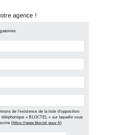
otre agence !
gatoires
mons de l’existence de la liste d’opposition
EN
GARGENVILLE
LES MUREA
téléphonique « BLOCTEL » sur laquelle vous
crire (
https://www.bloctel.gouv.fr
).
Vente Terrain - 564 m²
Vente Appartemen
m²