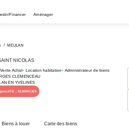
estir/Financer
Aménager
S
MEULAN
AINT NICOLAS
 Vente Achat
Location habitation
Administrateur de biens
ORGES CLEMENCEAU
LAN EN YVELINES
agence
Tél : 0130041324
Biens à louer
Carte des biens