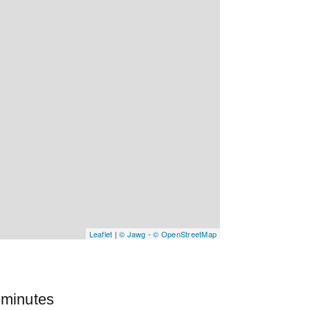
Leaflet
|
© Jawg
-
© OpenStreetMap
 minutes