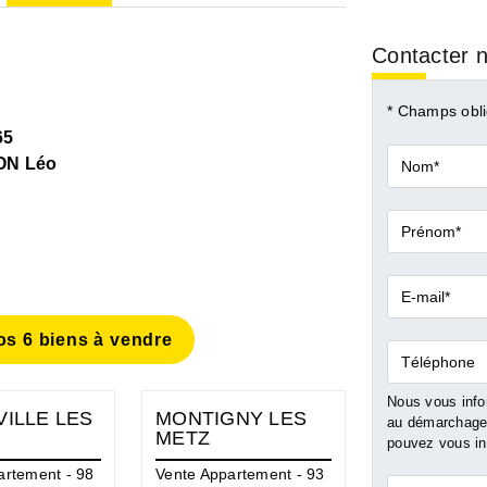
Contacter n
* Champs obli
65
Nom*
N Léo
Prénom*
E-
mail*
s 6 biens à vendre
Téléphone
Nous vous infor
ILLE LES
MONTIGNY LES
BATILLY
au démarchage 
METZ
pouvez vous ins
Vente Maison 
artement - 98
Vente Appartement - 93