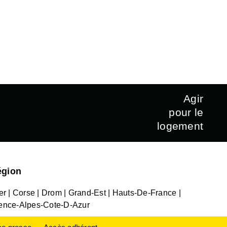
Agir
pour le
logement
égion
er
Corse
Drom
Grand-Est
Hauts-De-France
ence-Alpes-Cote-D-Azur