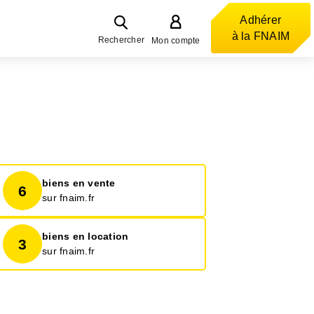
Adhérer
à la FNAIM
Rechercher
Mon compte
biens en vente
6
sur fnaim.fr
biens en location
3
sur fnaim.fr