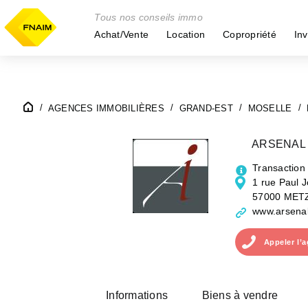
Tous nos conseils immo
Achat/Vente
Location
Copropriété
Inv
AGENCES IMMOBILIÈRES
GRAND-EST
MOSELLE
ARSENAL 
Transaction
1 rue Paul 
57000 MET
www.arsenal
Appeler
l’
Informations
Biens à vendre