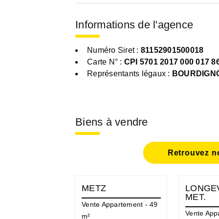
Informations de l'agence
Numéro Siret :
81152901500018
Carte N° :
CPI 5701 2017 000 017 8
Représentants légaux :
BOURDIGNO
Biens à vendre
Retrouvez no
METZ
LONGEV
MET.
Vente Appartement - 49
Vente App
m²