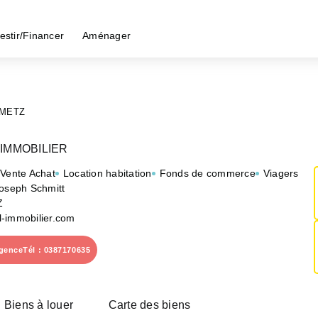
estir/Financer
Aménager
METZ
IMMOBILIER
 Vente Achat
Location habitation
Fonds de commerce
Viagers
Joseph Schmitt
Z
-immobilier.com
agence
Tél : 0387170635
Biens à louer
Carte des biens