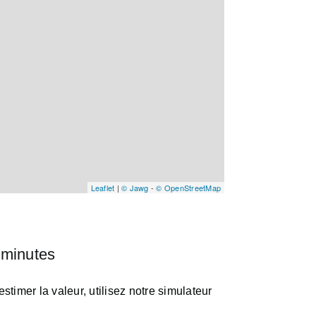
Leaflet
|
© Jawg
-
© OpenStreetMap
 minutes
timer la valeur, utilisez notre simulateur