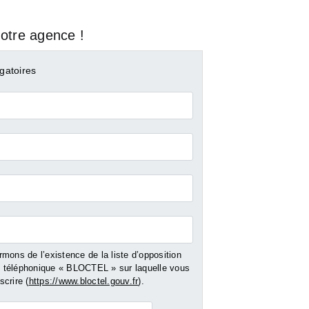
otre agence !
gatoires
mons de l’existence de la liste d’opposition
WOIPPY
METZ
téléphonique « BLOCTEL » sur laquelle vous
crire (
https://www.bloctel.gouv.fr
).
- 88 m²
Vente Maison - 89 m²
Vente Appartemen
142 m²