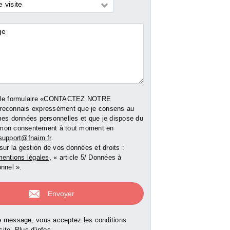
 visite
res
00 €
210 000 €
380 000 
ge acquéreur
Honoraires charge acquéreur
Honoraires charge a
er l'agence)
inclus (contacter l'agence)
inclus (contacter l'
 le formulaire «CONTACTEZ NOTRE
reconnais expressément que je consens au
e bien
Voir le bien
Voir le b
mes données personnelles et que je dispose du
er mon consentement à tout moment en
support@fnaim.fr
.
sur la gestion de vos données et droits :
entions légales
, « article 5/ Données à
nnel ».
 message, vous acceptez les conditions
 site.
Plus d'infos