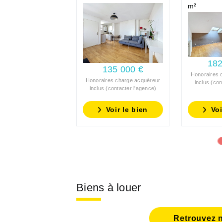
m²
182
135 000 €
Honoraires 
Honoraires charge acquéreur
inclus (con
inclus (contacter l'agence)
Voir le bien
Voi
Biens à louer
Retrouvez n