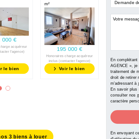
Demande
Demande de
m²
*
Commentai
 000 €
199 0
charge acquéreur
195 000 €
Honoraires char
tacter l'agence)
inclus (contact
Honoraires charge acquéreur
En complétant
inclus (contacter l'agence)
AGENCE », je 
r le bien
Voir le bien
Voir l
traitement de 
droit de retir
m'adressant à
En savoir plus 
consulter nos
m
caractère perso
En envoyant ce
os 3 biens à louer
d'utilisation du