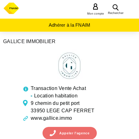
MENU
Rechercher
Mon compte
Adhérer à la FNAIM
GALLICE IMMOBILIER
AGENCES
IMMOBILIÈRES
NOUVELLE-
AQUITAINE
GIRONDE
LEGE
CAP
FERRET
Transaction Vente Achat
Location habitation
9 chemin du petit port
33950 LEGE CAP FERRET
www.gallice.immo
Appeler
l’agence