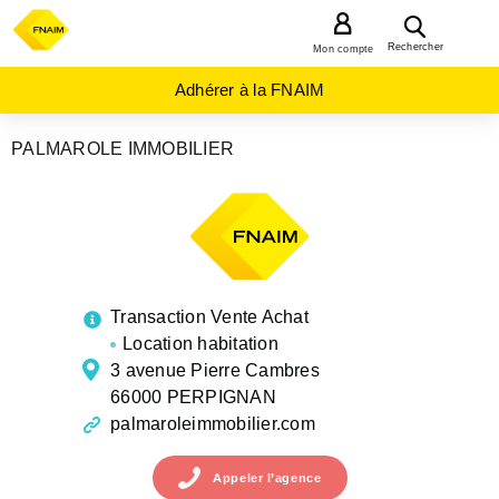
MENU
Rechercher
Mon compte
Adhérer à la FNAIM
PALMAROLE IMMOBILIER
AGENCES
IMMOBILIÈRES
OCCITANIE
PYRENEES-
ORIENTALES
PERPIGNAN
Transaction Vente Achat
Location habitation
3 avenue Pierre Cambres
66000 PERPIGNAN
palmaroleimmobilier.com
Appeler
l’agence