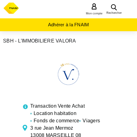
MENU
Rechercher
Mon compte
Adhérer à la FNAIM
SBH - L'IMMOBILIERE VALORA
AGENCES
IMMOBILIÈRES
PROVENCE-
ALPES-
COTE-D-
AZUR
BOUCHES-
DU-RHONE
MARSEILLE
08
Transaction Vente Achat
Location habitation
Fonds de commerce
Viagers
3 rue Jean Mermoz
13008 MARSEILLE 08