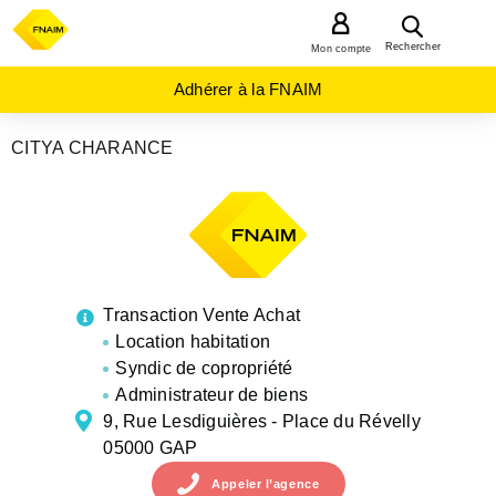
MENU
Rechercher
Mon compte
Adhérer à la FNAIM
CITYA CHARANCE
AGENCES
IMMOBILIÈRES
PROVENCE-
ALPES-
COTE-D-
AZUR
HAUTES-
ALPES
Transaction Vente Achat
GAP
Location habitation
Syndic de copropriété
Administrateur de biens
9, Rue Lesdiguières - Place du Révelly
05000 GAP
Appeler
l’agence