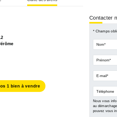
Contacter n
* Champs obli
12
Nom*
érôme
Prénom*
E-
mail*
os 1 bien à vendre
Téléphone
Nous vous infor
au démarchage 
pouvez vous ins