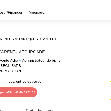
estir/Financer
Aménager
RENEES-ATLANTIQUES
ANGLET
 PARENT-LAFOURCADE
 Vente Achat
Administrateur de biens
BEGI- BAT.B
EAN MOUTON
LET
-immoparent-cotebasque.fr
agence
Tél : 05 59 03 82 02
e
Carte des biens