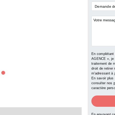
Demande
Demande de
*
Commentai
En complétant
AGENCE », je 
traitement de 
droit de retir
m'adressant à
En savoir plus 
consulter nos
m
caractère perso
En envoyant ce