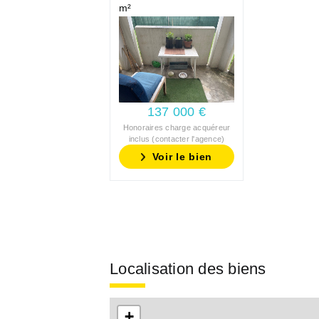
m²
137 000 €
Honoraires charge acquéreur
inclus (contacter l'agence)
Voir le bien
Localisation des biens
+