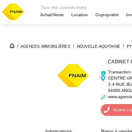
Tous nos conseils immo
Achat/Vente
Location
Copropriété
Inv
AGENCES IMMOBILIÈRES
NOUVELLE-AQUITAINE
PY
CABINET
Transaction
CENTRE UR
2-4 RUE J
64600 ANG
www.agence
Appeler
l’
Informations
Biens à vendr