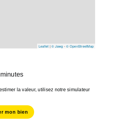
Leaflet
|
© Jawg
-
© OpenStreetMap
 minutes
timer la valeur, utilisez notre simulateur
er mon bien