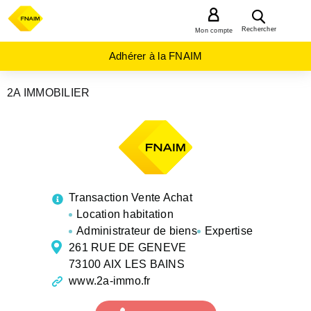
MENU
Rechercher
Mon compte
Adhérer à la FNAIM
2A IMMOBILIER
AGENCES
IMMOBILIÈRES
AUVERGNE-
RHÔNE-
ALPES
SAVOIE
AIX
LES
BAINS
Transaction Vente Achat
Location habitation
Administrateur de biens
Expertise
261 RUE DE GENEVE
73100 AIX LES BAINS
www.2a-immo.fr