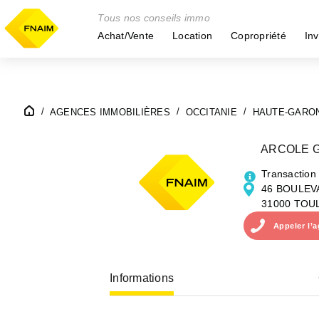
Tous nos conseils immo
Achat/Vente
Location
Copropriété
Inv
AGENCES IMMOBILIÈRES
OCCITANIE
HAUTE-GARO
ARCOLE G
Transaction
46 BOULEV
31000 TOU
Appeler
l’
Informations