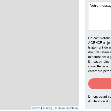
Commentai
En complétant
AGENCE », je 
traitement de 
droit de retir
m'adressant à
En savoir plus 
consulter nos
m
caractère perso
En envoyant ce
d'utilisation du
Leaflet
|
© Jawg
-
© OpenStreetMap