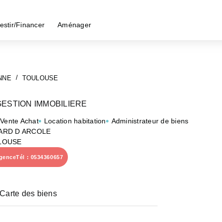
estir/Financer
Aménager
NNE
TOULOUSE
ESTION IMMOBILIERE
 Vente Achat
Location habitation
Administrateur de biens
ARD D ARCOLE
LOUSE
agence
Tél : 0534360657
Carte des biens