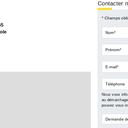
Contacter n
* Champs obli
55
Nom*
ole
Prénom*
E-
mail*
Téléphone
Nous vous infor
au démarchage 
pouvez vous ins
Demande
Demande de
*