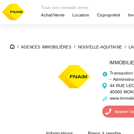
Tous nos conseils immo
Achat/Vente
Location
Copropriété
Inv
AGENCES IMMOBILIÈRES
NOUVELLE-AQUITAINE
LA
IMMOBILI
Transaction
Administra
44 RUE LE
40000 MON
www.immobil
Appeler
l’
Informations
Biens à vendre