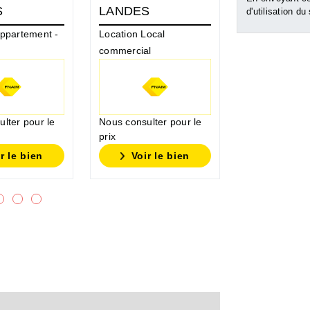
S
LANDES
LANDES
d'utilisation du
Appartement -
Location Local
Location Appa
commercial
60 m²
lter pour le
Nous consulter pour le
Nous consulte
prix
prix
r le bien
Voir le bien
Voir l