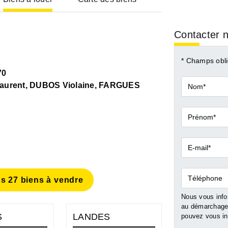
Contacter n
* Champs obli
70
Nom*
urent, DUBOS Violaine, FARGUES
Prénom*
E-
mail*
Téléphone
s 27 biens à vendre
Nous vous infor
au démarchage 
S
LANDES
LANDES
pouvez vous ins