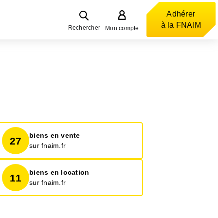
Adhérer
à la FNAIM
Rechercher
Mon compte
biens en vente
27
sur fnaim.fr
biens en location
11
sur fnaim.fr