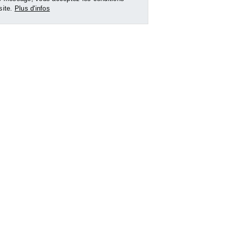
LANDES
LANDES
 site.
Plus d'infos
rtement -
Location Local
Location Apparte
commercial
37 m²
r pour le
Nous consulter pour le
Nous consulter po
prix
prix
e bien
Voir le bien
Voir le b