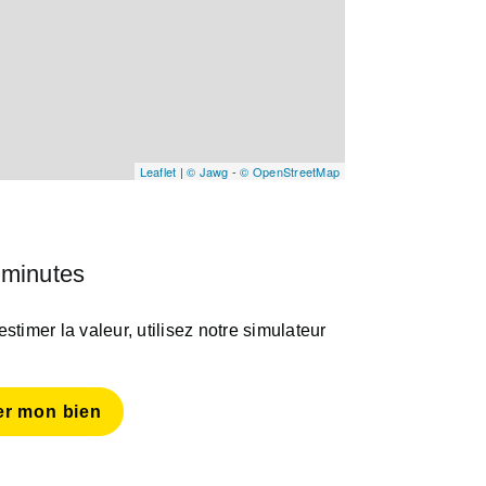
Leaflet
|
© Jawg
-
© OpenStreetMap
 minutes
timer la valeur, utilisez notre simulateur
er mon bien