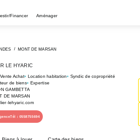
estir/Financer
Aménager
NDES
MONT DE MARSAN
ER LE HYARIC
 Vente Achat
Location habitation
Syndic de copropriété
teur de biens
Expertise
ON GAMBETTA
T DE MARSAN
ier-lehyaric.com
agence
Tél : 0558755694
Biens à louer
Carte des biens