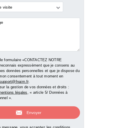
ommercial
Vente Local commercial
Vente Appartemen
 visite
m²
res
0 €
90 000 €
92 300 €
e bien
Voir le bien
Voir le b
 le formulaire «CONTACTEZ NOTRE
reconnais expressément que je consens au
mes données personnelles et que je dispose du
er mon consentement à tout moment en
support@fnaim.fr
.
sur la gestion de vos données et droits :
entions légales
, « article 5/ Données à
nnel ».
 message, vous acceptez les conditions