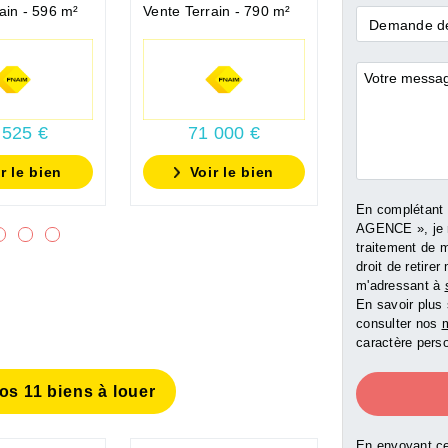
ain - 596 m²
Vente Terrain - 790 m²
Vente Local c
Demande
Demande de
*
Commentai
 525 €
71 000 €
90 00
r le bien
Voir le bien
Voir l
En complétant
AGENCE », je 
traitement de 
droit de retir
m'adressant à
En savoir plus 
consulter nos
m
caractère perso
s 11 biens à louer
En envoyant ce