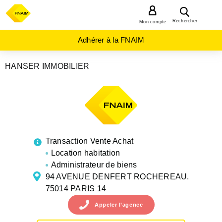
MENU
Rechercher
Mon compte
Adhérer à la FNAIM
HANSER IMMOBILIER
AGENCES
IMMOBILIÈRES
ILE-
DE-
FRANCE
PARIS
PARIS 14E
ARRONDISSEMENT
Transaction Vente Achat
Location habitation
Administrateur de biens
94 AVENUE DENFERT ROCHEREAU.
75014 PARIS 14
Appeler
l’agence