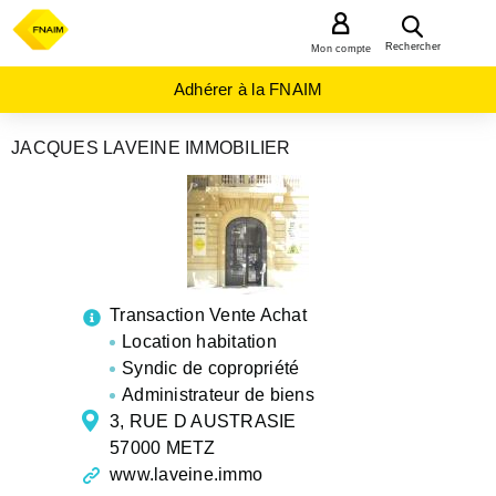
MENU
Rechercher
Mon compte
Adhérer à la FNAIM
JACQUES LAVEINE IMMOBILIER
AGENCES
IMMOBILIÈRES
GRAND-
EST
MOSELLE
METZ
Transaction Vente Achat
Location habitation
Syndic de copropriété
Administrateur de biens
3, RUE D AUSTRASIE
57000 METZ
www.laveine.immo