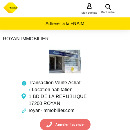
MENU
Rechercher
Mon compte
Adhérer à la FNAIM
ROYAN IMMOBILIER
AGENCES
IMMOBILIÈRES
NOUVELLE-
AQUITAINE
CHARENTE-
MARITIME
ROYAN
Transaction Vente Achat
Location habitation
1 BD DE LA REPUBLIQUE
17200 ROYAN
royan-immobilier.com
Appeler
l’agence