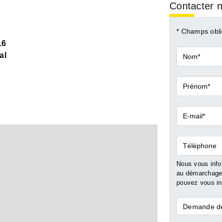
Contacter n
* Champs obli
16
Nom*
al
Prénom*
E-
mail*
Téléphone
Nous vous infor
au démarchage 
pouvez vous ins
Demande
Demande de
*