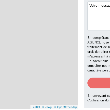
Commentai
En complétant
AGENCE », je 
traitement de 
droit de retir
m'adressant à
En savoir plus 
consulter nos
m
caractère perso
En envoyant ce
d'utilisation du
Leaflet
|
© Jawg
-
© OpenStreetMap