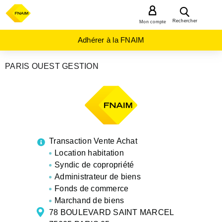
MENU
Rechercher
Mon compte
Adhérer à la FNAIM
PARIS OUEST GESTION
AGENCES
IMMOBILIÈRES
ILE-
DE-
FRANCE
PARIS
PARIS 05E
ARRONDISSEMENT
Transaction Vente Achat
Location habitation
Syndic de copropriété
Administrateur de biens
Fonds de commerce
Marchand de biens
78 BOULEVARD SAINT MARCEL