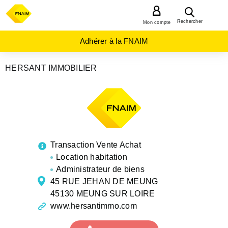
MENU
Rechercher
Mon compte
Adhérer à la FNAIM
HERSANT IMMOBILIER
AGENCES
IMMOBILIÈRES
CENTRE-
VAL-DE-
LOIRE
LOIRET
MEUNG
SUR
Transaction Vente Achat
LOIRE
Location habitation
Administrateur de biens
45 RUE JEHAN DE MEUNG
45130 MEUNG SUR LOIRE
www.hersantimmo.com