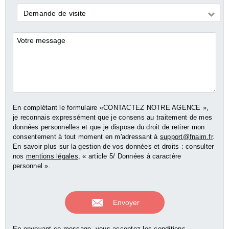
Demande
Demande de visite
*
Commentaires
En complétant le formulaire «CONTACTEZ NOTRE AGENCE »,
je reconnais expressément que je consens au traitement de mes
données personnelles et que je dispose du droit de retirer mon
consentement à tout moment en m'adressant à
support@fnaim.fr
.
En savoir plus sur la gestion de vos données et droits : consulter
nos
mentions légales
, « article 5/ Données à caractère
personnel ».
En envoyant ce message, vous acceptez les conditions