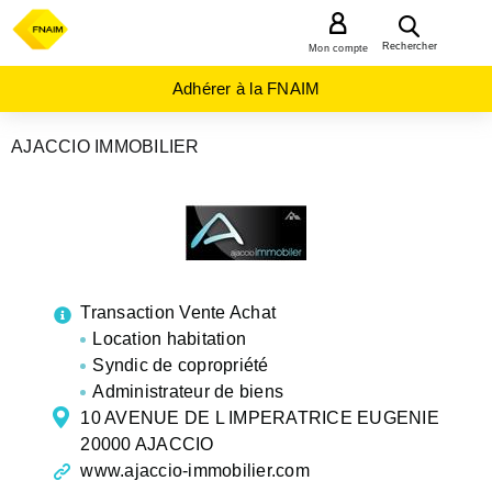
MENU
Rechercher
Mon compte
Adhérer à la FNAIM
AJACCIO IMMOBILIER
AGENCES
IMMOBILIÈRES
CORSE
CORSE-
DU-SUD
AJACCIO
Transaction Vente Achat
Location habitation
Syndic de copropriété
Administrateur de biens
10 AVENUE DE L IMPERATRICE EUGENIE
20000 AJACCIO
www.ajaccio-immobilier.com