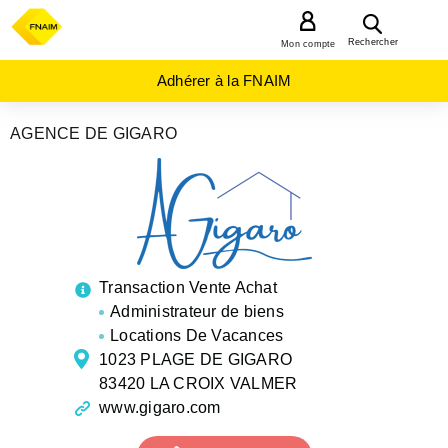
MENU
Rechercher
Mon compte
Adhérer à la FNAIM
AGENCE DE GIGARO
AGENCES
IMMOBILIÈRES
PROVENCE-
ALPES-
COTE-D-
AZUR
VAR
LA
CROIX
Transaction Vente Achat
VALMER
Administrateur de biens
Locations De Vacances
1023 PLAGE DE GIGARO
83420 LA CROIX VALMER
www.gigaro.com