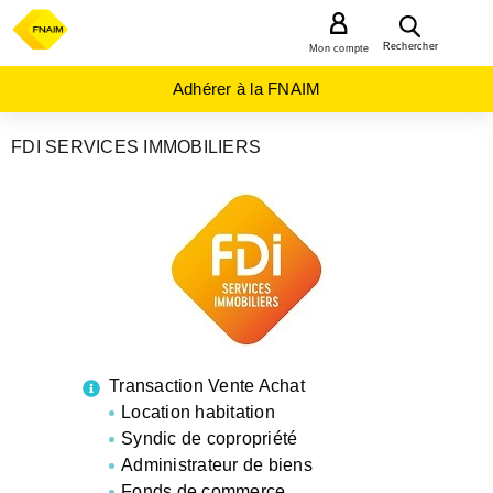
MENU
Rechercher
Mon compte
Adhérer à la FNAIM
FDI SERVICES IMMOBILIERS
AGENCES
IMMOBILIÈRES
OCCITANIE
HERAULT
MONTPELLIER
Transaction Vente Achat
Location habitation
Syndic de copropriété
Administrateur de biens
Fonds de commerce