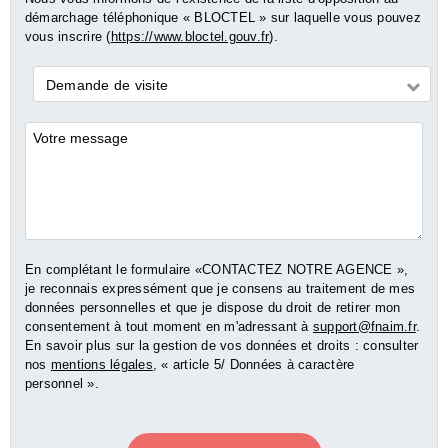
démarchage téléphonique « BLOCTEL » sur laquelle vous pouvez
vous inscrire (
https://www.bloctel.gouv.fr
).
Demande
Demande de visite
*
Commentaires
En complétant le formulaire «CONTACTEZ NOTRE AGENCE »,
je reconnais expressément que je consens au traitement de mes
données personnelles et que je dispose du droit de retirer mon
consentement à tout moment en m'adressant à
support@fnaim.fr
.
En savoir plus sur la gestion de vos données et droits : consulter
nos
mentions légales
, « article 5/ Données à caractère
personnel ».