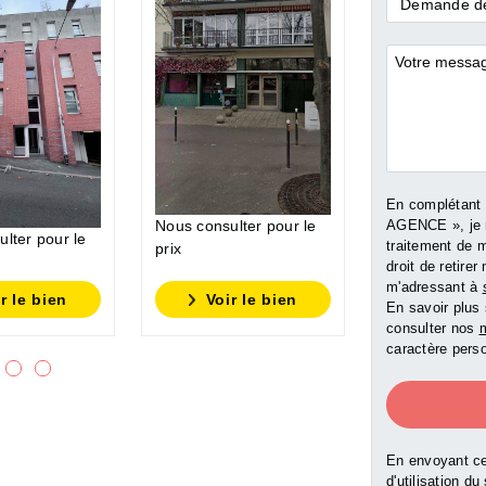
Demande
Demande de
*
Commentai
En complétant
Nous consulter pour le
AGENCE », je 
lter pour le
traitement de 
Nous consulte
prix
droit de retir
prix
m'adressant à
r le bien
Voir le bien
Voir l
En savoir plus 
consulter nos
m
caractère perso
En envoyant ce
d'utilisation du