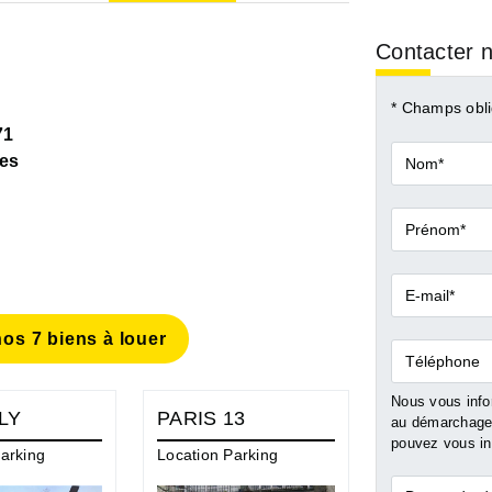
Contacter n
* Champs obli
71
Nom*
es
Prénom*
E-
mail*
os 7 biens à louer
Téléphone
Nous vous infor
LY
PARIS 13
VITRY SU
au démarchage 
pouvez vous ins
arking
Location Parking
Location Appa
23 m²