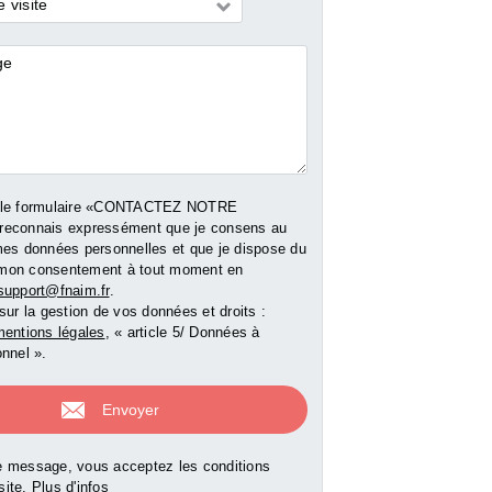
 visite
res
 le formulaire «CONTACTEZ NOTRE
Nous consulter pour le
reconnais expressément que je consens au
prix
mes données personnelles et que je dispose du
r pour le
Nous consulter po
er mon consentement à tout moment en
prix
support@fnaim.fr
.
e bien
Voir le bien
Voir le b
sur la gestion de vos données et droits :
entions légales
, « article 5/ Données à
nnel ».
 message, vous acceptez les conditions
 site.
Plus d'infos