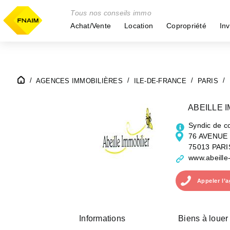
Tous nos conseils immo
Achat/Vente
Location
Copropriété
Inv
AGENCES IMMOBILIÈRES
ILE-DE-FRANCE
PARIS
ABEILLE 
Syndic de c
76 AVENUE 
75013 PARI
www.abeille
Appeler
l’
Informations
Biens à louer