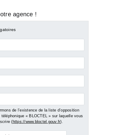
otre agence !
gatoires
mons de l’existence de la liste d’opposition
R SEINE
PARIS 13
PARIS 13
téléphonique « BLOCTEL » sur laquelle vous
crire (
https://www.bloctel.gouv.fr
).
rtement -
Location Local
Location Apparte
commercial - 22 m²
30 m²