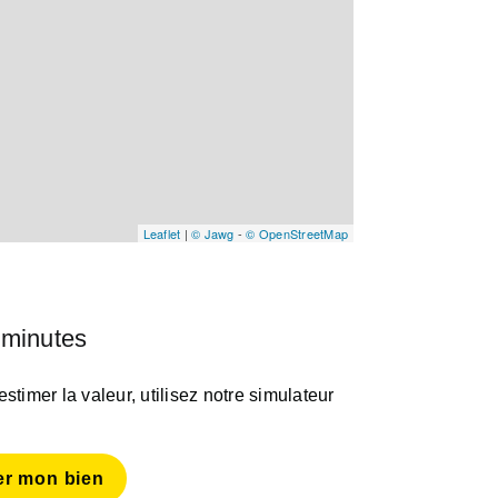
Leaflet
|
© Jawg
-
© OpenStreetMap
 minutes
timer la valeur, utilisez notre simulateur
er mon bien