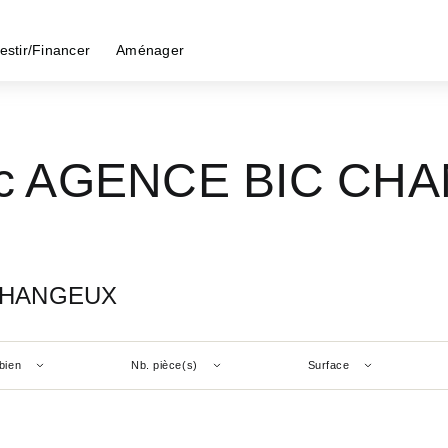
estir/Financer
Aménager
avec AGENCE BIC C
C CHANGEUX
bien
Nb. pièce(s)
Surface